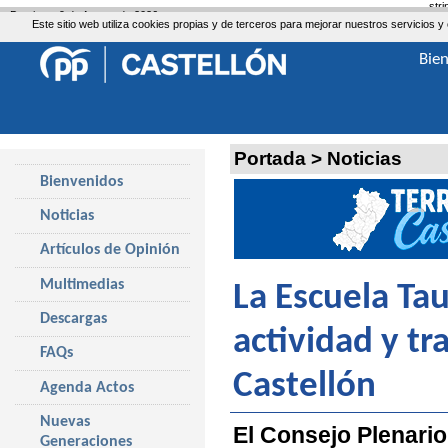
str
Domingo, 9 de Agosto de 2026
Este sitio web utiliza cookies propias y de terceros para mejorar nuestros servicio
Bie
Portada
>
Noticias
Bienvenidos
Noticias
Artículos de Opinión
Multimedias
La Escuela Ta
Descargas
actividad y tr
FAQs
Castellón
Agenda Actos
Nuevas
El Consejo Plenario
Generaciones