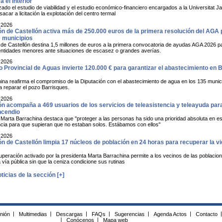
a el interior
zado el estudio de viabilidad y el estudio económico-financiero encargados a la Universitat Jaume
sacar a licitación la explotación del centro termal
-2026
ón de Castellón activa más de 250.000 euros de la primera resolución del AGA p
9 municipios
 de Castellón destina 1,5 millones de euros a la primera convocatoria de ayudas AGA 2026 pa
entidades menores ante situaciones de escasez o grandes averías.
-2026
o Provincial de Aguas invierte 120.000 € para garantizar el abastecimiento en 
ina reafirma el compromiso de la Diputación con el abastecimiento de agua en los 135 munici
a reparar el pozo Barrisques.
-2026
ón acompaña a 469 usuarios de los servicios de teleasistencia y teleayuda para
ncendio
 Marta Barrachina destaca que "proteger a las personas ha sido una prioridad absoluta en 
cia para que supieran que no estaban solos. Estábamos con ellos"
-2026
n de Castellón limpia 17 núcleos de población en 24 horas para recuperar la vid
cuperación activado por la presidenta Marta Barrachina permite a los vecinos de las poblaci
a vía pública sin que la ceniza condicione sus rutinas
ticias de la sección [+]
inión
|
Multimedias
|
Descargas
|
FAQs
|
Sugerencias
|
Agenda Actos
|
Contacto
|
|
Conócenos
|
Mapa web