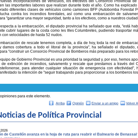
nuevas incorporaciones de vehículos, los efectivos del Consorcio Provincial d
 en las importantes labores que realizan durante todo el año. Como ha explicado
orado diferentes clases de vehículos como camiones BFP (Autobomba Forestal P
a lucha contra los incendios forestales, así como una embarcación de salvament
ara "garantizar una mayor seguridad, tanto a los efectivos, como a nuestros ciudad
respecta a la embarcación, el diputado provincial ha señalado que esta, "está habi
ite cubrir lugares de la costa como les Illes Columbretes, pudiendo trasportar 
n con velocidades de hasta 52 nudos.
embarcación de rescate tenemos completa, a día de hoy, toda la red de embarcac
 damos cobertura a todo el litoral de la provincia", ha señalado el diputado, 
para "construir un Consorcio Provincial de Bomberos más preparado para los retos d
equipo de Gobierno Provincial es una prioridad la seguridad y, por eso, hemos apo
io de extinción de incendios, salvamento y rescate que prestamos a través del 
castellonense, para atender cualquier situación de emergencia con efectividad",
nifestado la intención de "seguir trabajando para proporcionar a los bomberos lo
 opiniones para este elemento.
Arriba
Opinión
Enviar a un amigo
Volver 
oticias de Política Provincial
-2026
ón de Castellón avanza en la hoja de ruta para reabrir el Balneario de Benassal