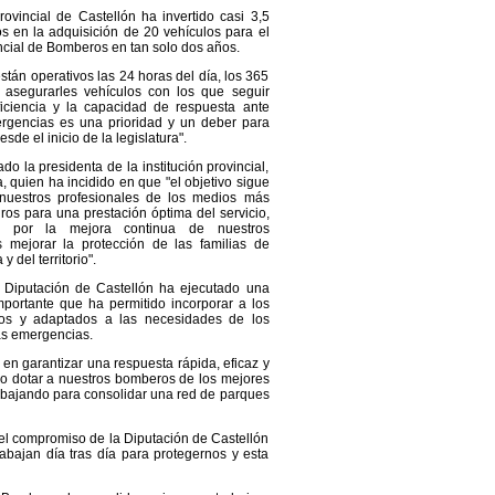
ovincial de Castellón ha invertido casi 3,5
s en la adquisición de 20 vehículos para el
cial de Bomberos en tan solo dos años.
tán operativos las 24 horas del día, los 365
 asegurarles vehículos con los que seguir
iciencia y la capacidad de respuesta ante
rgencias es una prioridad y un deber para
esde el inicio de la legislatura".
do la presidenta de la institución provincial,
, quien ha incidido en que "el objetivo sigue
nuestros profesionales de los medios más
uros para una prestación óptima del servicio,
r por la mejora continua de nuestros
s mejorar la protección de las familias de
y del territorio".
 Diputación de Castellón ha ejecutado una
mportante que ha permitido incorporar a los
dos y adaptados a las necesidades de los
las emergencias.
en garantizar una respuesta rápida, eficaz y
vo dotar a nuestros bomberos de los mejores
abajando para consolidar una red de parques
o el compromiso de la Diputación de Castellón
abajan día tras día para protegernos y esta