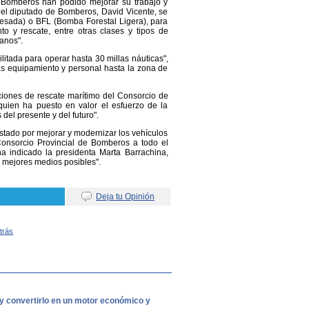
e Bomberos han podido mejorar su trabajo y
 el diputado de Bomberos, David Vicente, se
esada) o BFL (Bomba Forestal Ligera), para
o y rescate, entre otras clases y tipos de
anos".
litada para operar hasta 30 millas náuticas",
más equipamiento y personal hasta la zona de
iones de rescate marítimo del Consorcio de
quien ha puesto en valor el esfuerzo de la
el presente y del futuro".
stado por mejorar y modernizar los vehículos
Consorcio Provincial de Bomberos a todo el
 ha indicado la presidenta Marta Barrachina,
s mejores medios posibles".
Deja tu Opinión
Atrás
 y convertirlo en un motor económico y