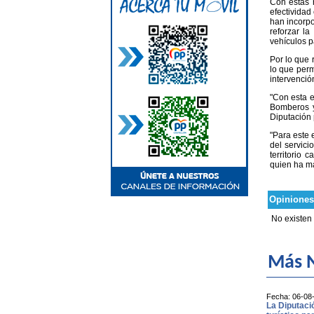
Con estas 
efectividad
han incorp
reforzar l
vehículos p
Por lo que 
lo que perm
intervenció
"Con esta 
Bomberos y
Diputación 
"Para este 
del servic
territorio 
quien ha ma
Opiniones
No existen
Más N
Fecha: 06-08
La Diputaci