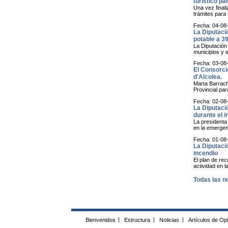
turístico par
Una vez finali
trámites para 
Fecha: 04-08
La Diputaci
potable a 3
La Diputación
municipios y 
Fecha: 03-08
El Consorci
d'Alcolea.
Marta Barrach
Provincial par
Fecha: 02-08
La Diputaci
durante el i
La presidenta
en la emergen
Fecha: 01-08
La Diputació
incendio
El plan de re
actividad en l
Todas las no
Bienvenidos
|
Estructura
|
Noticias
|
Artículos de Op