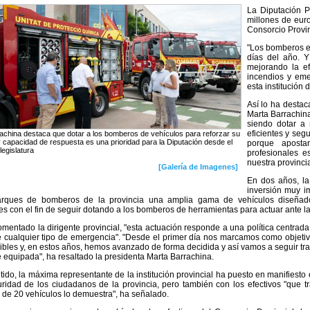
La Diputación Pr
millones de euro
Consorcio Provin
"Los bomberos es
días del año. Y
mejorando la ef
incendios y eme
esta institución d
Así lo ha destaca
Marta Barrachina
siendo dotar a 
eficientes y seg
achina destaca que dotar a los bomberos de vehículos para reforzar su
y capacidad de respuesta es una prioridad para la Diputación desde el
porque aposta
 legislatura
profesionales e
nuestra provincia 
[Galería de Imagenes]
En dos años, la
inversión muy i
parques de bomberos de la provincia una amplia gama de vehículos diseña
es con el fin de seguir dotando a los bomberos de herramientas para actuar ante 
entado la dirigente provincial, "esta actuación responde a una política centrada 
 cualquier tipo de emergencia". "Desde el primer día nos marcamos como objeti
bles y, en estos años, hemos avanzado de forma decidida y así vamos a seguir tr
equipada", ha resaltado la presidenta Marta Barrachina.
tido, la máxima representante de la institución provincial ha puesto en manifiest
ridad de los ciudadanos de la provincia, pero también con los efectivos "que tr
 de 20 vehículos lo demuestra", ha señalado.