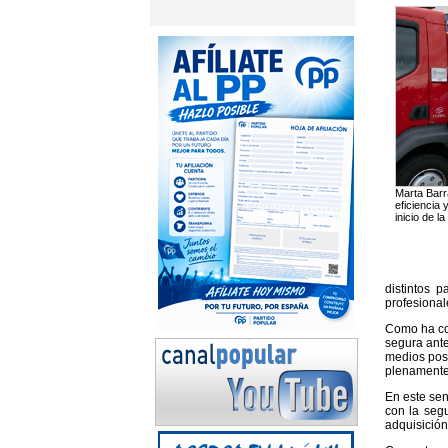
Marta Barr
eficiencia 
inicio de la
distintos 
profesional
Como ha com
segura ante
medios posi
plenamente 
En este sen
con la segu
adquisición