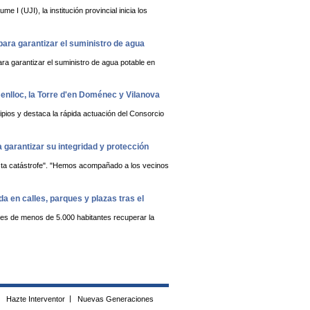
 I (UJI), la institución provincial inicia los
ara garantizar el suministro de agua
ra garantizar el suministro de agua potable en
Benlloc, la Torre d'en Doménec y Vilanova
pios y destaca la rápida actuación del Consorcio
 garantizar su integridad y protección
esta catástrofe". "Hemos acompañado a los vecinos
a en calles, parques y plazas tras el
ones de menos de 5.000 habitantes recuperar la
Hazte Interventor
|
Nuevas Generaciones