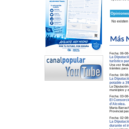
Opiniones
No existen
Más N
Fecha: 06-08
La Diputaci
turístico par
Una vez finali
trámites para 
Fecha: 04-08
La Diputaci
potable a 3
La Diputación
municipios y 
Fecha: 03-08
El Consorci
d'Alcolea.
Marta Barrach
Provincial par
Fecha: 02-08
La Diputaci
durante el i