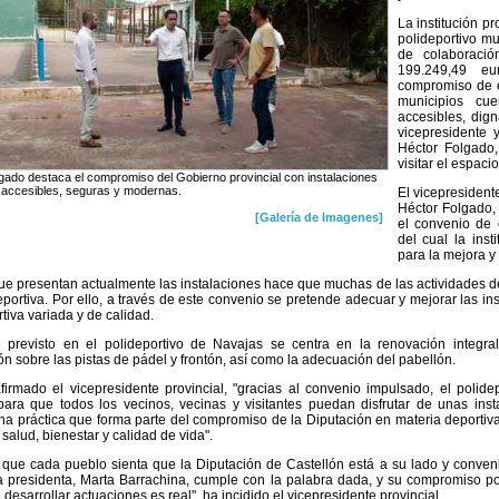
La institución p
polideportivo m
de colaboraci
199.249,49 eu
compromiso de e
municipios cue
accesibles, dig
vicepresidente 
Héctor Folgado
visitar el espaci
gado destaca el compromiso del Gobierno provincial con instalaciones
 accesibles, seguras y modernas.
El vicepresident
Héctor Folgado,
[Galería de Imagenes]
el convenio de 
del cual la inst
para la mejora y
ue presentan actualmente las instalaciones hace que muchas de las actividades d
eportiva. Por ello, a través de este convenio se pretende adecuar y mejorar las in
tiva variada y de calidad.
o previsto en el polideportivo de Navajas se centra en la renovación integra
ión sobre las pistas de pádel y frontón, así como la adecuación del pabellón.
irmado el vicepresidente provincial, "gracias al convenio impulsado, el polide
ara que todos los vecinos, vecinas y visitantes puedan disfrutar de unas inst
na práctica que forma parte del compromiso de la Diputación en materia deportiv
salud, bienestar y calidad de vida".
que cada pueblo sienta que la Diputación de Castellón está a su lado y conve
a presidenta, Marta Barrachina, cumple con la palabra dada, y su compromiso po
desarrollar actuaciones es real", ha incidido el vicepresidente provincial.