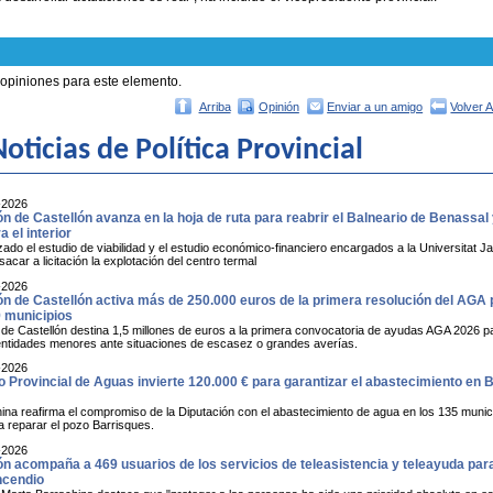
 opiniones para este elemento.
Arriba
Opinión
Enviar a un amigo
Volver 
oticias de Política Provincial
-2026
ón de Castellón avanza en la hoja de ruta para reabrir el Balneario de Benassal
a el interior
zado el estudio de viabilidad y el estudio económico-financiero encargados a la Universitat Jaume
sacar a licitación la explotación del centro termal
-2026
ón de Castellón activa más de 250.000 euros de la primera resolución del AGA p
9 municipios
 de Castellón destina 1,5 millones de euros a la primera convocatoria de ayudas AGA 2026 pa
entidades menores ante situaciones de escasez o grandes averías.
-2026
o Provincial de Aguas invierte 120.000 € para garantizar el abastecimiento en 
ina reafirma el compromiso de la Diputación con el abastecimiento de agua en los 135 munici
a reparar el pozo Barrisques.
-2026
ón acompaña a 469 usuarios de los servicios de teleasistencia y teleayuda para
ncendio