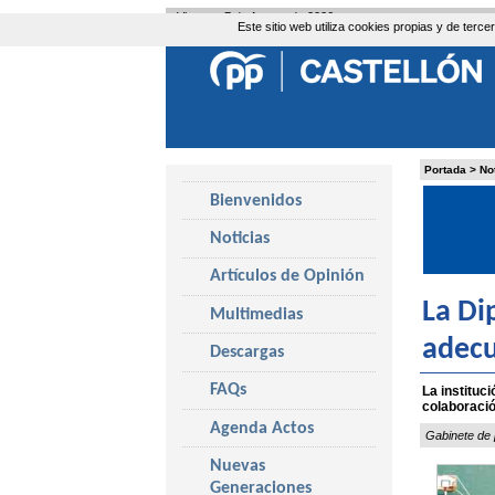
Viernes, 7 de Agosto de 2026
Este sitio web utiliza cookies propias y de ter
Portada
>
No
Bienvenidos
Noticias
Artículos de Opinión
La Di
Multimedias
adecu
Descargas
FAQs
La instituc
colaboració
Agenda Actos
Gabinete de 
Nuevas
Generaciones