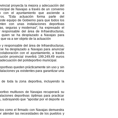
rovincial proyecta la mejora y adecuación del
unicipal de Navajas a través de un convenio
ón con el ayuntamiento que asciende a
ros. "Esta actuación forma parte del
ste equipo de Gobierno para que todos los
nten con unas instalaciones deportivas
nas, seguras y modernas", ha expresado el
y responsable del área de Infraestructuras,
, quien se ha desplazado a Navajas para
o que va a ser objeto de la actuación
e y responsable del área de Infraestructuras,
 se ha desplazado a Navajas para anunciar
colaboración con el ayuntamiento, a través
itución provincial invertirá 199.249,49 euros
 adecuación del polideportivo municipal.
eportivas queden prácticamente sin uso y sin
stalaciones ya existentes para garantizar una
l de toda la zona deportiva, incluyendo la
portivo multiusos de Navajas recuperará su
alaciones deportivas óptimas para practicar
a, subrayando que "apostar por el deporte es
nios como el firmado con Navajas demuestra
r atender las necesidades de los pueblos y