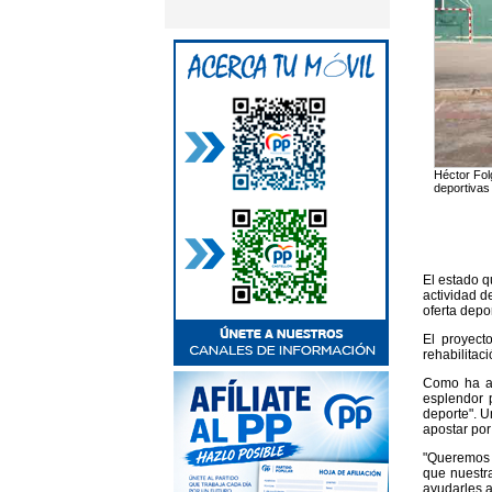
Héctor Fol
deportivas
El estado q
actividad d
oferta depor
El proyect
rehabilitac
Como ha af
esplendor p
deporte". U
apostar por 
"Queremos 
que nuestr
ayudarles a 