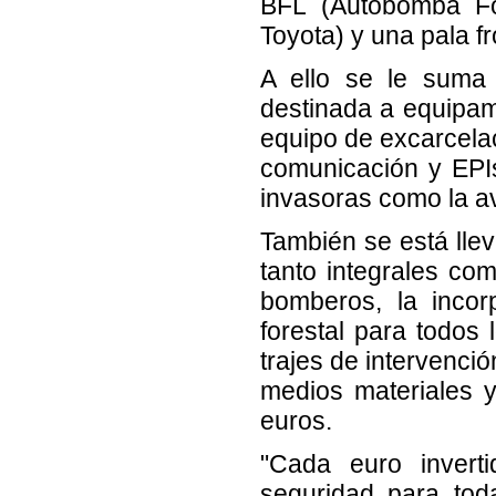
BFL (Autobomba Fo
Toyota) y una pala f
A ello se le suma
destinada a equipami
equipo de excarcelac
comunicación y EPIs
invasoras como la av
También se está llev
tanto integrales com
bomberos, la incor
forestal para todos
trajes de intervenció
medios materiales 
euros.
"Cada euro invert
seguridad para tod