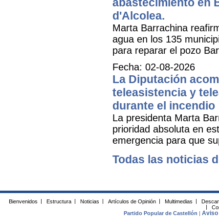
abastecimiento en B
d'Alcolea.
Marta Barrachina reafir
agua en los 135 municipi
para reparar el pozo Bar
Fecha: 02-08-2026
La Diputación acomp
teleasistencia y tel
durante el incendio
La presidenta Marta Bar
prioridad absoluta en e
emergencia para que sup
Todas las noticias d
Bienvenidos
|
Estructura
|
Noticias
|
Artículos de Opinión
|
Multimedias
|
Descar
|
Co
Aviso 
Partido Popular de Castellón
|