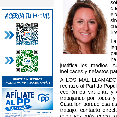
so
qu
el
si
cu
ir
La
le
pa
ha
justifica los medios.
ineficaces y nefastos pa
A LOS MAL LLAMADOS g
rechazo al Partido Popul
económica virulenta y e
trabajando por todos y
Castellón porque esa e
trabajo, contacto direc
cada vez más cerca, a