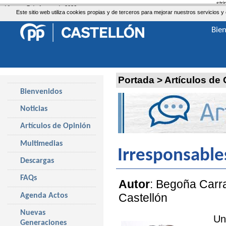
str
Viernes, 7 de Agosto de 2026
Este sitio web utiliza cookies propias y de terceros para mejorar nuestros servicio
Bie
Portada
>
Artículos de
Bienvenidos
Noticias
Artículos de Opinión
Multimedias
Irresponsable
Descargas
FAQs
Autor
: Begoña Carra
Castellón
Agenda Actos
Nuevas
Un
Generaciones