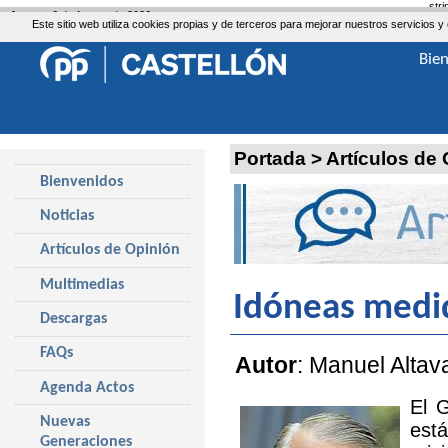
str
Jueves, 6 de Agosto de 2026
Este sitio web utiliza cookies propias y de terceros para mejorar nuestros servicio
Bie
Portada
>
Artículos de
Bienvenidos
Noticias
Artículos de Opinión
Multimedias
Idóneas medi
Descargas
FAQs
Autor
: Manuel Altav
Agenda Actos
El 
Nuevas
est
Generaciones