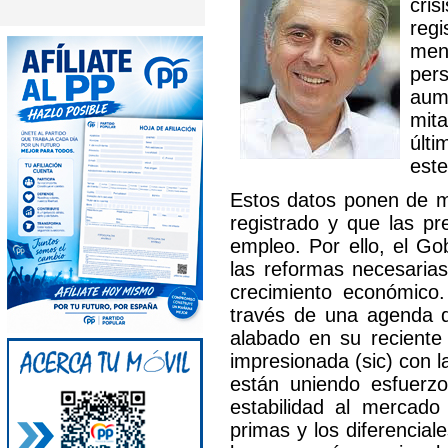
cri
reg
men
per
aume
mit
últ
este
Estos datos ponen de ma
registrado y que las p
empleo. Por ello, el G
las reformas necesarias
crecimiento económic
través de una agenda d
alabado en su recient
impresionada (sic) con 
están uniendo esfuerzo
estabilidad al mercado
primas y los diferencia