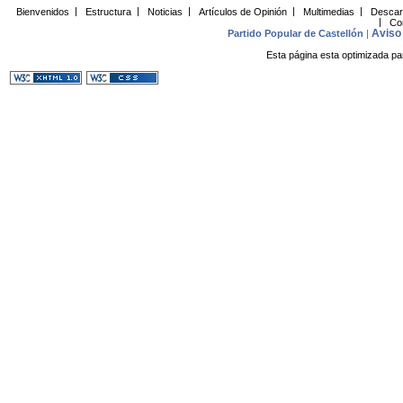
Bienvenidos
|
Estructura
|
Noticias
|
Artículos de Opinión
|
Multimedias
|
Descar
|
Co
Aviso 
Partido Popular de Castellón
|
Esta página esta optimizada pa