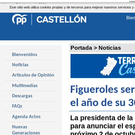
str
Viernes, 7 de Agosto de 2026
Este sitio web utiliza cookies propias y de terceros para mejorar nuestros servicio
Bie
Portada
>
Noticias
Bienvenidos
Noticias
Artículos de Opinión
Multimedias
Figueroles ser
Descargas
el año de su 
FAQs
La presidenta de la
Agenda Actos
para anunciar el es
Nuevas
próximo 2 de octubr
Generaciones