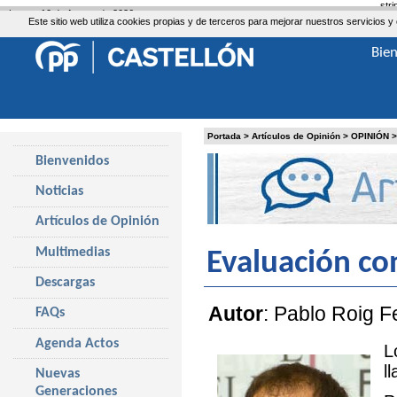
str
Lunes, 10 de Agosto de 2026
Este sitio web utiliza cookies propias y de terceros para mejorar nuestros servicio
Bie
Portada
>
Artículos de Opinión
>
OPINIÓN
Bienvenidos
Noticias
Artículos de Opinión
Multimedias
Evaluación co
Descargas
Autor
: Pablo Roig F
FAQs
Agenda Actos
L
l
Nuevas
Generaciones