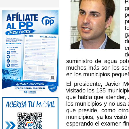
P
g
p
p
f
g
d
e
d
suministro de agua pot
muchos más son los serv
en los municipios pequ
El presidente, Javier M
visitado los 135 municipi
que había que atender, J
los municipios y no usa a
que preside, como otros
municipios, ya los visit
esperando el examen fin