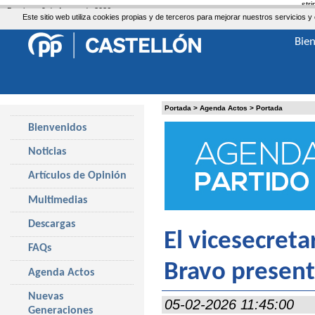
str
Domingo, 9 de Agosto de 2026
Este sitio web utiliza cookies propias y de terceros para mejorar nuestros servicio
Bie
Portada
>
Agenda Actos
>
Portada
Bienvenidos
Noticias
Artículos de Opinión
Multimedias
Descargas
El vicesecreta
FAQs
Bravo present
Agenda Actos
Nuevas
05-02-2026 11:45:00
Generaciones