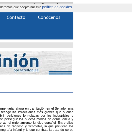
Área Extranet
|
Contacta
política de cookies
nsideramos que acepta nuestra
Contacto
Conócenos
amentaria, ahora en tramitación en el Senado, una
ue recoge las infracciones más graves que pueden
rir peticiones formuladas por los industriales y
nde perseguir los nuevos modos de delincuencia y
así el ordenamiento jurídico español. Entre ellas
nes de racismo y xenofobia, la que previene los
ografía infantil y la que combate la trata de seres