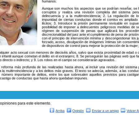
humanos.
Aunque son muchos los aspectos que se podrían reseñar, se ha 
corruptos y realiza una revisión completa del sistema pe
delincuencia y a la multirreincidencia; 2. La regulación de l
impunidad de ciertas conductas donde el comiso es ampliado p
ilícitos; 3. Introduce la prisión permanente revisable en sup
posibilidad de imponer a delincuentes peligrosos medidas de s
régimen de suspensión de penas que agilizará los procedim
discrecionalidad del juez ante el cumplimiento de pena de prisión
con el principio de intervención mínima y descongestionar los 
forzado, acoso, divulgación de imágenes íntimas sin consentimien
de dispositivos de control para mejorar la protección de la mujer;
ualquier acto sexual con menores de dieciséis años, salvo que exista proximidad de edad o 
n infantil aunque cometan el delito en el extranjero; 8. Se perseguirán las páginas web que fa
o directo o indirecto; y 9. Los robos en el campo se considerarán agravados.
a reforma más profunda de las realizadas hasta ahora, al incluir una revisión del sistem
a la multirreincidencia y a los delitos más graves. El texto se adecúa, además, a las conduct
 número importante de delitos, entre los que sobresalen aquellos previstos para castig
 castigo de conductas que hasta ahora quedaban impunes.
 opiniones para este elemento.
Arriba
Opinión
Enviar a un amigo
Volver A