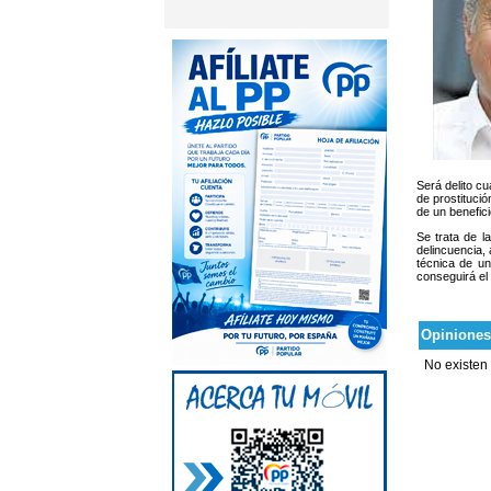
Será delito c
de prostitució
de un benefici
Se trata de l
delincuencia, 
técnica de un
conseguirá el
Opiniones
No existen