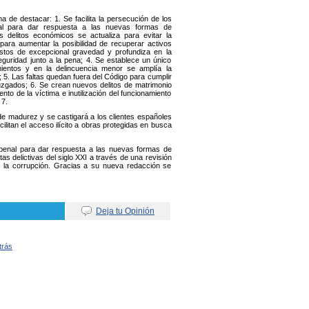
de destacar: 1. Se facilita la persecución de los
nal para dar respuesta a las nuevas formas de
os delitos económicos se actualiza para evitar la
ara aumentar la posibilidad de recuperar activos
uestos de excepcional gravedad y profundiza en la
eguridad junto a la pena; 4. Se establece un único
ientos y en la delincuencia menor se amplía la
; 5. Las faltas quedan fuera del Código para cumplir
juzgados; 6. Se crean nuevos delitos de matrimonio
to de la víctima e inutilización del funcionamiento
 7.
de madurez y se castigará a los clientes españoles
cilitan el acceso ilícito a obras protegidas en busca
a penal para dar respuesta a las nuevas formas de
as delictivas del siglo XXI a través de una revisión
ar la corrupción. Gracias a su nueva redacción se
Deja tu Opinión
trás