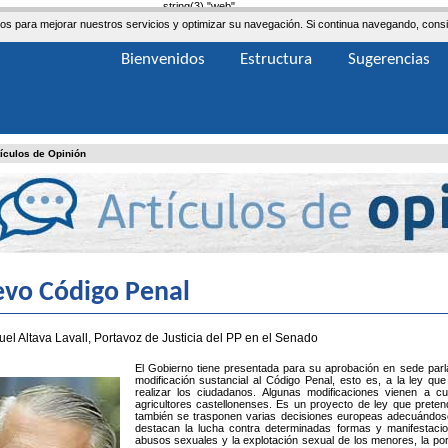
string(3) "web"
ceros para mejorar nuestros servicios y optimizar su navegación. Si continua navegando, co
Bienvenidos
Estructura
Sugerencias
tículos de Opinión
evo Código Penal
uel Altava Lavall, Portavoz de Justicia del PP en el Senado
El Gobierno tiene presentada para su aprobación en sede parl
modificación sustancial al Código Penal, esto es, a la ley q
realizar los ciudadanos. Algunas modificaciones vienen a cub
agricultores castellonenses. Es un proyecto de ley que prete
también se trasponen varias decisiones europeas adecuándose 
destacan la lucha contra determinadas formas y manifestacio
abusos sexuales y la explotación sexual de los menores, la porn