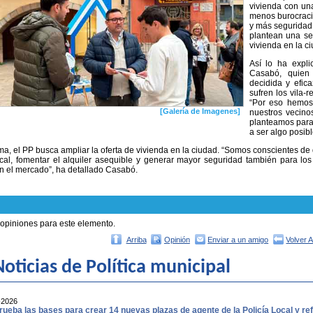
vivienda con una
menos burocraci
y más seguridad. 
plantean una se
vivienda en la c
Así lo ha expli
Casabó, quien
decidida y efic
sufren los vila-
“Por eso hemos 
[Galería de Imagenes]
nuestros vecino
planteamos para
a ser algo posibl
ma, el PP busca ampliar la oferta de vivienda en la ciudad. “Somos conscientes de 
scal, fomentar el alquiler asequible y generar mayor seguridad también para lo
n el mercado”, ha detallado Casabó.
 opiniones para este elemento.
Arriba
Opinión
Enviar a un amigo
Volver 
oticias de Política municipal
-2026
ueba las bases para crear 14 nuevas plazas de agente de la Policía Local y ref