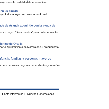
mujeres en la modalidad de acceso libre.
cha 25 plazas
 que todavía sigue sin culminar un trámite
onde de Aranda adquirido con la ayuda de
dos en mayo. "Son cruciales" para poder acometer
écnico de Ortells
 por el Ayuntamiento de Morella en su presupuesto
infancia, familias y personas mayores
ública para personas mayores dependientes y se reúne
Hazte Interventor
|
Nuevas Generaciones