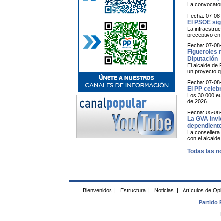
La convocatori
Fecha: 07-08
El PSOE sig
La infraestruc
preceptivo en 
Fecha: 07-08
Figueroles 
Diputación
El alcalde de
un proyecto qu
Fecha: 07-08
El PP celeb
Los 30.000 eu
de 2026
Fecha: 05-08
La GVA invi
dependiente
La consellera 
con el alcald
Todas las no
Bienvenidos
|
Estructura
|
Noticias
|
Artículos de Op
Partido 