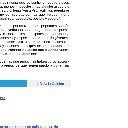
 estrategia que se centra en cuatro claves:
a, menos impuestos, más alquiler asequible
Bajo el lema ‘Viu a Vila-real!’, los populares
rie de medidas con las que acceder a una
iudad sea “asequible, posible y seguro”.
cado el portavoz de los populares, Adrián
 ha señalado que “urge una respuesta
az a uno de los principales problemas que
realenses y, especialmente los más jóvenes”.
decidido salir a la calle, para escuchar a
s y hacerles partícipes de las medidas que
 que comprar o alquilar una vivienda vuelva
e y viable”, ha apuntado.
que hay que reducir las trabas burocráticas y
s propietarios que tienen miedo a poner sus
Deja tu Opinión
Atrás
orzar su modelo de policía de barrio