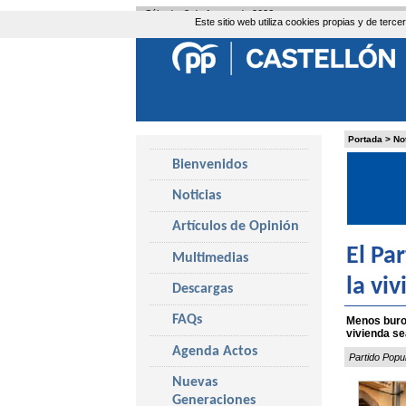
Sábado, 8 de Agosto de 2026
Este sitio web utiliza cookies propias y de ter
Portada
>
No
Bienvenidos
Noticias
Artículos de Opinión
El Pa
Multimedias
la vi
Descargas
FAQs
Menos buroc
vivienda se
Agenda Actos
Partido Popu
Nuevas
Generaciones