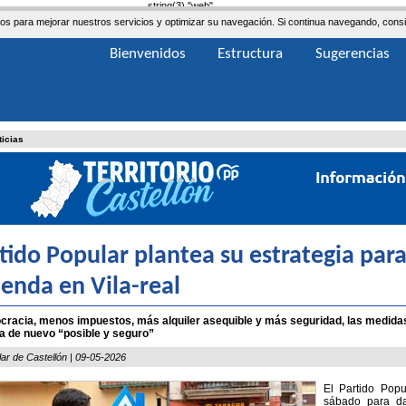
string(3) "web"
ceros para mejorar nuestros servicios y optimizar su navegación. Si continua navegando, co
Bienvenidos
Estructura
Sugerencias
ticias
rtido Popular plantea su estrategia par
vienda en Vila-real
racia, menos impuestos, más alquiler asequible y más seguridad, las medidas
a de nuevo “posible y seguro”
lar de Castellón | 09-05-2026
El Partido Popu
sábado para da