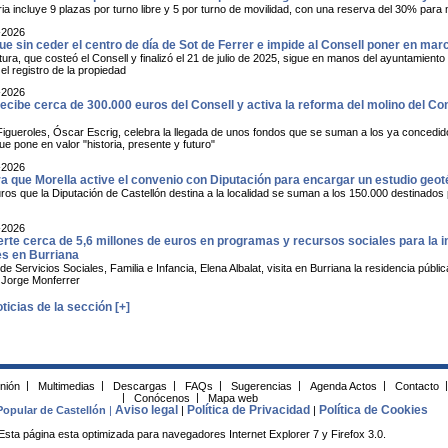
a incluye 9 plazas por turno libre y 5 por turno de movilidad, con una reserva del 30% para 
-2026
ue sin ceder el centro de día de Sot de Ferrer e impide al Consell poner en mar
tura, que costeó el Consell y finalizó el 21 de julio de 2025, sigue en manos del ayuntamiento
el registro de la propiedad
-2026
recibe cerca de 300.000 euros del Consell y activa la reforma del molino del C
 Figueroles, Óscar Escrig, celebra la llegada de unos fondos que se suman a los ya concedi
e pone en valor "historia, presente y futuro"
-2026
ra que Morella active el convenio con Diputación para encargar un estudio geot
ros que la Diputación de Castellón destina a la localidad se suman a los 150.000 destinados
-2026
erte cerca de 5,6 millones de euros en programas y recursos sociales para la 
s en Burriana
de Servicios Sociales, Familia e Infancia, Elena Albalat, visita en Burriana la residencia p
e Jorge Monferrer
ticias de la sección [+]
inión
|
Multimedias
|
Descargas
|
FAQs
|
Sugerencias
|
Agenda Actos
|
Contacto
|
|
Conócenos
|
Mapa web
Aviso legal
Política de Privacidad
Política de Cookies
Popular de Castellón
|
|
|
Esta página esta optimizada para navegadores Internet Explorer 7 y Firefox 3.0.