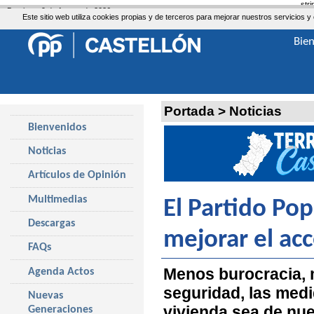
str
Domingo, 9 de Agosto de 2026
Este sitio web utiliza cookies propias y de terceros para mejorar nuestros servicio
Bie
Portada
>
Noticias
Bienvenidos
Noticias
Artículos de Opinión
Multimedias
El Partido Pop
Descargas
mejorar el acc
FAQs
Menos burocracia, 
Agenda Actos
seguridad, las med
Nuevas
vivienda sea de nu
Generaciones