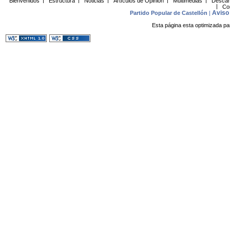
Bienvenidos
|
Estructura
|
Noticias
|
Artículos de Opinión
|
Multimedias
|
Descar
|
Co
Aviso 
Partido Popular de Castellón
|
Esta página esta optimizada pa