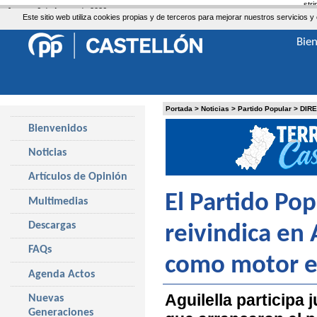
str
Jueves, 6 de Agosto de 2026
Este sitio web utiliza cookies propias y de terceros para mejorar nuestros servicio
Bie
Portada
>
Noticias
>
Partido Popular
>
DIR
Bienvenidos
Noticias
Artículos de Opinión
El Partido Pop
Multimedias
Descargas
reivindica en 
FAQs
como motor 
Agenda Actos
Aguilella participa 
Nuevas
Generaciones