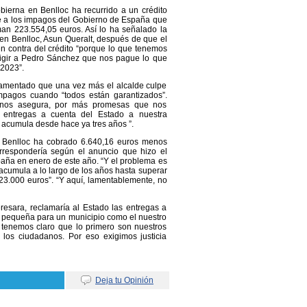
ierna en Benlloc ha recurrido a un crédito
te a los impagos del Gobierno de España que
n 223.554,05 euros. Así lo ha señalado la
en Benlloc, Asun Queralt, después de que el
n contra del crédito “porque lo que tenemos
igir a Pedro Sánchez que nos pague lo que
2023”.
lamentado que una vez más el alcalde culpe
mpagos cuando “todos están garantizados”.
 nos asegura, por más promesas que nos
 entregas a cuenta del Estado a nuestra
 acumula desde hace ya tres años ”.
 Benlloc ha cobrado 6.640,16 euros menos
rrespondería según el anuncio que hizo el
aña en enero de este año. “Y el problema es
 acumula a lo largo de los años hasta superar
23.000 euros”. “Y aquí, lamentablemente, no
resara, reclamaría al Estado las entregas a
s pequeña para un municipio como el nuestro
P tenemos claro que lo primero son nuestros
 los ciudadanos. Por eso exigimos justicia
Deja tu Opinión