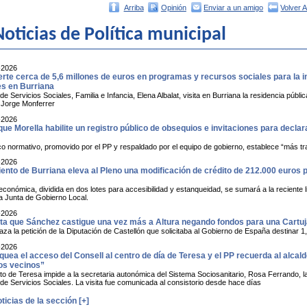
Arriba
Opinión
Enviar a un amigo
Volver 
oticias de Política municipal
-2026
erte cerca de 5,6 millones de euros en programas y recursos sociales para la 
s en Burriana
de Servicios Sociales, Familia e Infancia, Elena Albalat, visita en Burriana la residencia p
e Jorge Monferrer
-2026
que Morella habilite un registro público de obsequios e invitaciones para decla
o normativo, promovido por el PP y respaldado por el equipo de gobierno, establece “más tr
-2026
nto de Burriana eleva al Pleno una modificación de crédito de 212.000 euros pa
conómica, dividida en dos lotes para accesibilidad y estanqueidad, se sumará a la reciente li
a Junta de Gobierno Local.
-2026
ta que Sánchez castigue una vez más a Altura negando fondos para una Cartu
a la petición de la Diputación de Castellón que solicitaba al Gobierno de España destinar 1,
-2026
quea el acceso del Consell al centro de día de Teresa y el PP recuerda al alca
los vecinos”
o de Teresa impide a la secretaria autonómica del Sistema Sociosanitario, Rosa Ferrando, la 
 de Servicios Sociales. La visita fue comunicada al consistorio desde hace días
ticias de la sección [+]