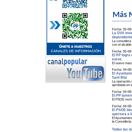
Más N
Fecha: 05-08
La GVA invi
dependiente
La consellera 
con el alcald
Fecha: 05-08
El PP logra 
euros
El nuevo marc
Fecha: 04-08
El Ayuntamie
Sant Blai
La operación e
aprobada en l
Fecha: 04-08
El PP lamen
El PSOE rechaz
Fecha: 04-08
El PSOE blo
apertura a 
El Ayuntamient
la Conselleria
Todas las no