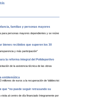
Atrás
infancia, familias y personas mayores
ública para personas mayores dependientes y se reúne
rar bienes recibidos que superen los 30
ansparencia y más participación”
ra la reforma integral del Polideportivo
citación de la asistencia técnica de las obras
ja emblemática
3 millones de euros a la recuperación de Valldecrist
lde que “no puede seguir retrasando su
visita al centro de día financiado íntegramente por