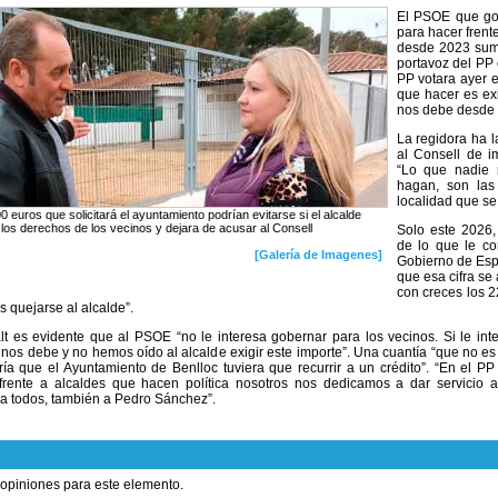
El PSOE que gob
para hacer fren
desde 2023 suma
portavoz del PP 
PP votara ayer e
que hacer es ex
nos debe desde 
La regidora ha 
al Consell de i
“Lo que nadie
hagan, son las
localidad que se
 euros que solicitará el ayuntamiento podrían evitarse si el alcalde
 los derechos de los vecinos y dejara de acusar al Consell
Solo este 2026,
de lo que le co
[Galería de Imagenes]
Gobierno de Esp
que esa cifra se
con creces los 2
quejarse al alcalde”.
t es evidente que al PSOE “no le interesa gobernar para los vecinos. Si le inte
nos debe y no hemos oído al alcalde exigir este importe”. Una cuantía “que no e
ría que el Ayuntamiento de Benlloc tuviera que recurrir a un crédito”. “En el P
 frente a alcaldes que hacen política nosotros nos dedicamos a dar servicio a
a todos, también a Pedro Sánchez”.
 opiniones para este elemento.