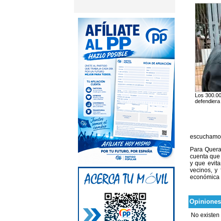
Los 300.000
defendiera
escuchamos 
Para Queral
cuenta que 
y que evita
vecinos, y
económica 
Opiniones
No existen