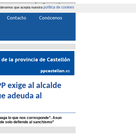
Área Extranet
|
Contacta
política de cookies
nsideramos que acepta nuestra
Contacto
Conócenos
PP exige al alcalde
ue adeuda al
 paga lo que nos corresponde”. Asun
alde solo defiende al sanchismo”