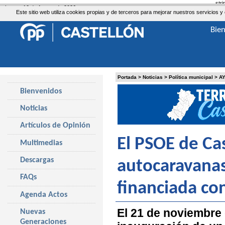
str
Lunes, 10 de Agosto de 2026
Este sitio web utiliza cookies propias y de terceros para mejorar nuestros servicio
Bie
Portada
>
Noticias
>
Política municipal
>
A
Bienvenidos
Noticias
Artículos de Opinión
El PSOE de Cas
Multimedias
Descargas
autocaravana
FAQs
financiada co
Agenda Actos
El 21 de noviembre 
Nuevas
Generaciones