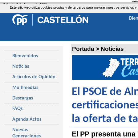
str
Sábado, 8 de Agosto de 2026
Este sitio web utiliza cookies propias y de terceros para mejorar nuestros servicio
Bie
Portada
>
Noticias
Bienvenidos
Noticias
Artículos de Opinión
Multimedias
El PSOE de Al
Descargas
certificacione
FAQs
la oferta de t
Agenda Actos
Nuevas
El PP presenta una 
Generaciones