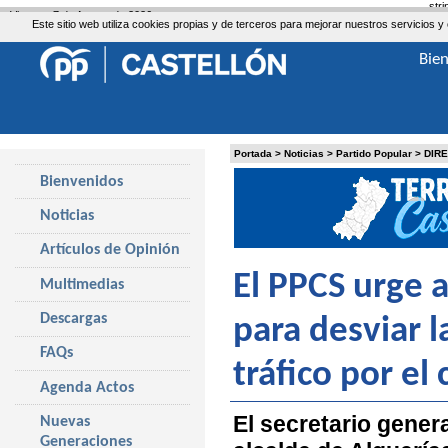
str
Viernes, 7 de Agosto de 2026
Este sitio web utiliza cookies propias y de terceros para mejorar nuestros servicio
Bie
Portada
>
Noticias
>
Partido Popular
>
DIR
Bienvenidos
Noticias
Artículos de Opinión
El PPCS urge 
Multimedias
Descargas
para desviar l
FAQs
tráfico por el
Agenda Actos
El secretario genera
Nuevas
Generaciones