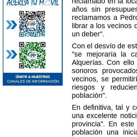
reclamado en la loca
años sin presupues
reclamamos a Pedro
librar a los vecinos
un deber".
Con el desvío de est
"se mejoraría la c
Alquerías. Con ello
sonoros provocado
vecinos, se permitir
riesgos y reducie
población".
En definitiva, tal y
una excelente notic
provincia". En est
población una inic