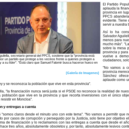
El Partido Popu
aplauda la finan
provincia en lug
PPCS abandera. 
evidente. Tiene 
servir a nuestra ti
Así lo ha cons
Salvador Aguilel
menos para nues
mucho más". "La
sobre la mesa p
provincia y para
uilella, secretario general del PPCS, sostiene que la "provincia está
vuelve a demo
por un partido que protege a los vecinos frente a quienes protegen a
ciudadanos, solo 
 y a su líder". "Está claro que Samuel Falomir busca hacerse hueco en
"No vamos a co
provincia merece
[Galería de Imagenes]
Sánchez ofrece
aplaude como un
ey y se reconozca la población que vive en esta provincia".
lla, "la financiación nunca será justa si el PSOE no reconoce la realidad de nuestr
a población que vive en la provincia y que recorta inversiones con el único ob
 resistir en Moncloa".
ón y entregas a cuenta
"somos claros desde el minuto uno con este tema". "No vamos a permitir que nues
o por casos de corrupción y perseguido por la Justicia, solo tiene por objetivo 
ema de financiación y lo reclamamos con las entregas a cuenta que desde el añ
e hace tres años, absolutamente obsoletos y, por tanto, absolutamente lesivos contr