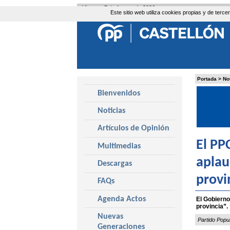
Viernes, 7 de Agosto de 2026
Este sitio web utiliza cookies propias y de ter
Portada
>
No
Bienvenidos
Noticias
Artículos de Opinión
El PP
Multimedias
aplau
Descargas
provi
FAQs
Agenda Actos
El Gobierno
provincia”
Nuevas
Partido Popu
Generaciones