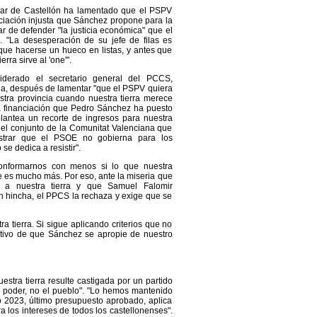
lar de Castellón ha lamentado que el PSPV
ciación injusta que Sánchez propone para la
ar de defender "la justicia económica" que el
"La desesperación de su jefe de filas es
que hacerse un hueco en listas, y antes que
erra sirve al 'one'".
iderado el secretario general del PCCS,
la, después de lamentar "que el PSPV quiera
tra provincia cuando nuestra tierra merece
 financiación que Pedro Sánchez ha puesto
lantea un recorte de ingresos para nuestra
 el conjunto de la Comunitat Valenciana que
strar que el PSOE no gobierna para los
se dedica a resistir".
nformarnos con menos si lo que nuestra
 es mucho más. Por eso, ante la miseria que
 a nuestra tierra y que Samuel Falomir
 hincha, el PPCS la rechaza y exige que se
a tierra. Si sigue aplicando criterios que no
jetivo de que Sánchez se apropie de nuestro
tra tierra resulte castigada por un partido
el poder, no el pueblo". "Lo hemos mantenido
o 2023, último presupuesto aprobado, aplica
a los intereses de todos los castellonenses".