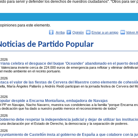
do para servir y defender los derechos de nuestros ciudadanos". "Otros para ser p
 opiniones para este elemento.
Arriba
Opinión
Enviar a un amigo
Volver 
oticias de Partido Popular
-2026
rriana celebra el desguace del buque 'Oceander' abandonado en el puerto des
 Valenciana invierte cerca de 224.000 euros de emergencia para reflotar y eliminar definiti
l medio ambiente en el recinto portuario.
-2026
taca el valor de las fiestas de Cervera del Maestre como elemento de cohesión 
ella, María Ángeles Pallarés y Andrés Redó participan en la jornada festiva de Cervera del Mae
-2026
Popular despide a Encarna Montañana, embajadora de Navajas
el PP en Navajas, Nacho Navarro, muestra sus condolencias a la familia “porque Encarna era
a dedicación que ha dado a nuestro pueblo merece el reconocimiento de todos”
-2026
Gobierno debe respetar la independencia judicial y dejar de utilizar las instituc
 una declaración por el Estado de Derecho, la democracia y la separación de poderes.
-2026
Ayuntamiento de Castellón insta al gobierno de España a que colabore con la jus