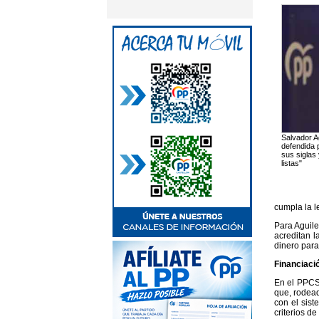
Salvador Ag
defendida 
sus siglas
listas"
cumpla la l
Para Aguile
acreditan l
dinero para
Financiaci
En el PPCS 
que, rodead
con el sist
criterios d