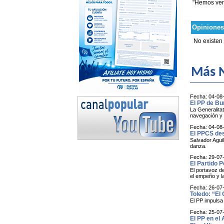
"Hemos veni
Opiniones
No existen
Más N
Fecha: 04-08
El PP de Bu
La Generalitat
navegación y e
Fecha: 04-08
El PPCS des
Salvador Aguil
danza.
Fecha: 29-07
El Partido 
El portavoz d
el empeño y l
Fecha: 26-07
Toledo: “El 
El PP impulsa
Fecha: 25-07
El PP en el 