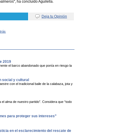
almeros", ha concluido Aguilella.
Deja tu Opinión
Atrás
de 2019
vamente el barco abandonado que ponía en riesgo la
social y cultural
stre con el tradicional baile de la calabaza, jota y
 el alma de nuestro partido”. Considera que “todo
iones para proteger sus intereses”
ticia en el esclarecimiento del rescate de