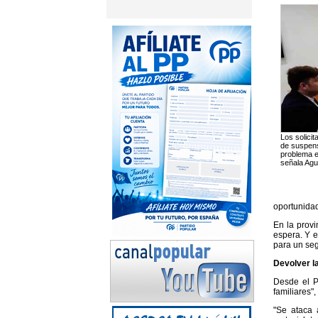
Los solici
de suspens
problema es
señala Agui
oportunidad
En la prov
espera. Y 
para un se
Devolver l
Desde el P
familiares"
"Se ataca 