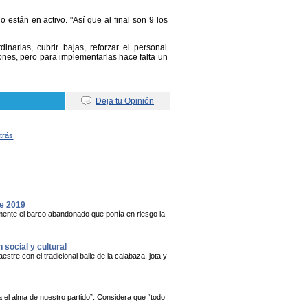
 están en activo. "Así que al final son 9 los
inarias, cubrir bajas, reforzar el personal
ones, pero para implementarlas hace falta un
Deja tu Opinión
Atrás
de 2019
vamente el barco abandonado que ponía en riesgo la
social y cultural
stre con el tradicional baile de la calabaza, jota y
 el alma de nuestro partido”. Considera que “todo