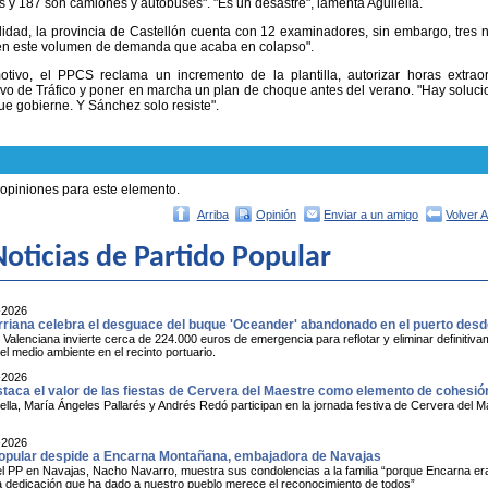
s y 187 son camiones y autobuses". "Es un desastre", lamenta Aguilella.
lidad, la provincia de Castellón cuenta con 12 examinadores, sin embargo, tres no
en este volumen de demanda que acaba en colapso".
tivo, el PPCS reclama un incremento de la plantilla, autorizar horas extraord
ivo de Tráfico y poner en marcha un plan de choque antes del verano. "Hay soluci
e gobierne. Y Sánchez solo resiste".
 opiniones para este elemento.
Arriba
Opinión
Enviar a un amigo
Volver 
oticias de Partido Popular
-2026
rriana celebra el desguace del buque 'Oceander' abandonado en el puerto des
 Valenciana invierte cerca de 224.000 euros de emergencia para reflotar y eliminar definiti
l medio ambiente en el recinto portuario.
-2026
taca el valor de las fiestas de Cervera del Maestre como elemento de cohesión 
ella, María Ángeles Pallarés y Andrés Redó participan en la jornada festiva de Cervera del Mae
-2026
Popular despide a Encarna Montañana, embajadora de Navajas
el PP en Navajas, Nacho Navarro, muestra sus condolencias a la familia “porque Encarna era
a dedicación que ha dado a nuestro pueblo merece el reconocimiento de todos”