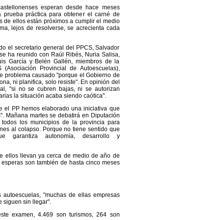
astellonenses esperan desde hace meses
la prueba práctica para obtener el carné de
s de ellos están próximos a cumplir el medio
ma, lejos de resolverse, se acrecienta cada
do el secretario general del PPCS, Salvador
 se ha reunido con Raúl Ribés, Nuria Salisa,
Luis García y Belén Gallén, miembros de la
(Asociación Provincial de Autoescuelas),
te problema causado "porque el Gobierno de
na, ni planifica, solo resiste". En opinión del
al, "si no se cubren bajas, ni se autorizan
arias la situación acaba siendo caótica".
e el PP hemos elaborado una iniciativa que
s". Mañana martes se debatirá en Diputación
 todos los municipios de la provincia para
nes al colapso. Porque no tiene sentido que
e garantiza autonomía, desarrollo y
e ellos llevan ya cerca de medio de año de
s esperas son también de hasta cinco meses
 autoescuelas, "muchas de ellas empresas
 siguen sin llegar".
este examen, 4.469 son turismos, 264 son