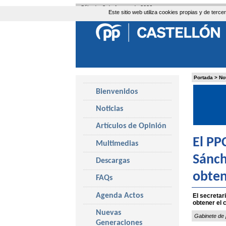
Sábado, 8 de Agosto de 2026
Este sitio web utiliza cookies propias y de ter
Portada
>
No
Bienvenidos
Noticias
Artículos de Opinión
El PP
Multimedias
Sánch
Descargas
obten
FAQs
Agenda Actos
El secretar
obtener el 
Nuevas
Gabinete de 
Generaciones