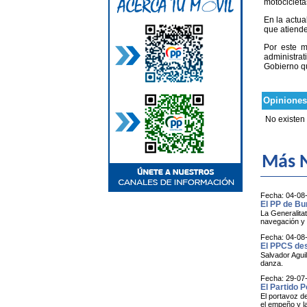
motocicleta
En la actua
que atiend
Por este mo
administrat
Gobierno qu
Opiniones
No existen
Más N
Fecha: 04-08
El PP de Bu
La Generalitat
navegación y e
Fecha: 04-08
El PPCS des
Salvador Aguil
danza.
Fecha: 29-07
El Partido 
El portavoz d
el empeño y l