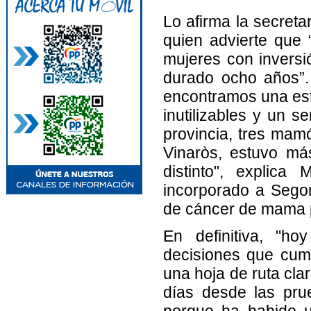
Lo afirma la secreta
quien advierte que 
mujeres con inversi
durado ocho años”.
encontramos una es
inutilizables y un s
provincia, tres mamó
Vinaròs, estuvo má
distinto", explica
incorporado a Segor
de cáncer de mama 
En definitiva, "h
decisiones que cump
una hoja de ruta cla
días desde las pru
porque ha habido u