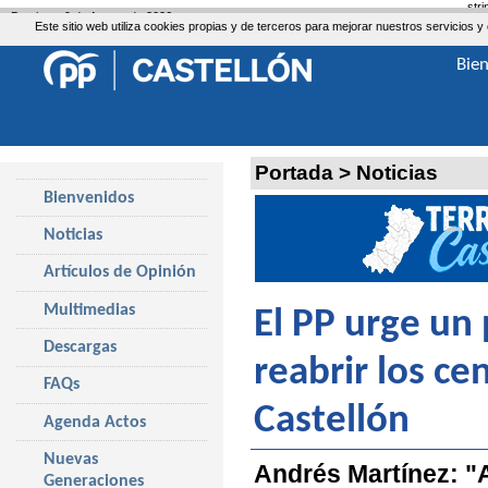
str
Domingo, 9 de Agosto de 2026
Este sitio web utiliza cookies propias y de terceros para mejorar nuestros servicio
Bie
Portada
>
Noticias
Bienvenidos
Noticias
Artículos de Opinión
Multimedias
El PP urge un 
Descargas
reabrir los ce
FAQs
Castellón
Agenda Actos
Nuevas
Andrés Martínez: "
Generaciones