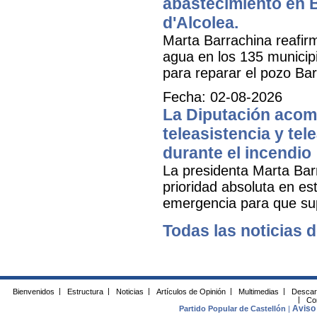
abastecimiento en B
d'Alcolea.
Marta Barrachina reafir
agua en los 135 municipi
para reparar el pozo Bar
Fecha: 02-08-2026
La Diputación acomp
teleasistencia y tel
durante el incendio
La presidenta Marta Bar
prioridad absoluta en e
emergencia para que sup
Todas las noticias d
Bienvenidos
|
Estructura
|
Noticias
|
Artículos de Opinión
|
Multimedias
|
Descar
|
Co
Aviso 
Partido Popular de Castellón
|