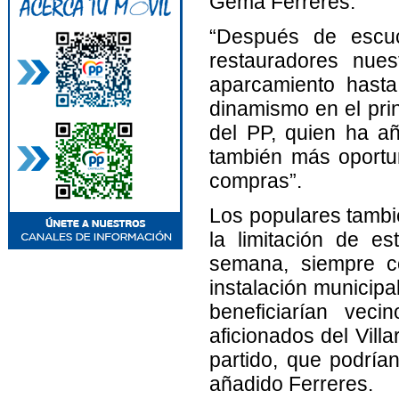
Gema Ferreres.
“Después de escuc
restauradores nue
aparcamiento hasta
dinamismo en el prin
del PP, quien ha a
también más oportun
compras”.
Los populares tambié
la limitación de e
semana, siempre co
instalación municipa
beneficiarían veci
aficionados del Vill
partido, que podría
añadido Ferreres.