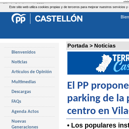
str
Sábado, 8 de Agosto de 2026
Este sitio web utiliza cookies propias y de terceros para mejorar nuestros servicio
Bie
Portada
>
Noticias
Bienvenidos
Noticias
Artículos de Opinión
Multimedias
El PP propone 
Descargas
parking de la 
FAQs
centro en Vila
Agenda Actos
Nuevas
• Los populares ins
Generaciones