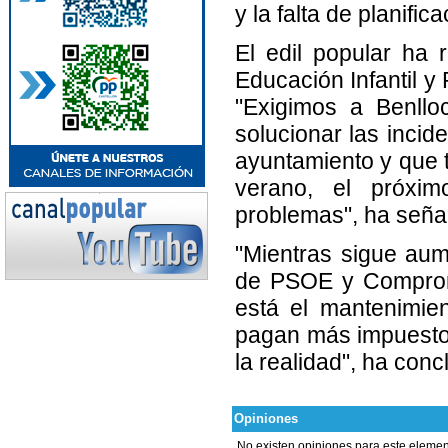
y la falta de planifi
El edil popular ha
Educación Infantil y
"Exigimos a Benllo
solucionar las incid
ayuntamiento y que t
verano, el próxi
problemas", ha seña
"Mientras sigue aume
de PSOE y Compromí
está el mantenimien
pagan más impuestos
la realidad", ha concl
Opiniones
No existen opiniones para este elemen