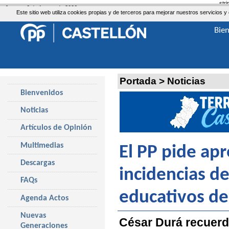
str
Jueves, 6 de Agosto de 2026
Este sitio web utiliza cookies propias y de terceros para mejorar nuestros servicio
Bie
Portada
>
Noticias
Bienvenidos
Noticias
Artículos de Opinión
Multimedias
El PP pide apr
Descargas
incidencias d
FAQs
educativos de 
Agenda Actos
Nuevas
César Durá recuerda
Generaciones