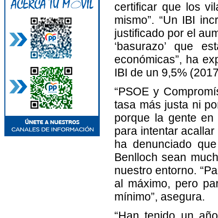
certificar que los 
mismo”. “Un IBI in
justificado por el a
‘basurazo’ que es
económicas”, ha exp
IBI de un 9,5% (201
“PSOE y Compromís 
tasa más justa ni p
porque la gente en 
para intentar acallar
ha denunciado que 
Benlloch sean much
nuestro entorno. “Pa
al máximo, pero pa
mínimo”, asegura.
“Han tenido un año