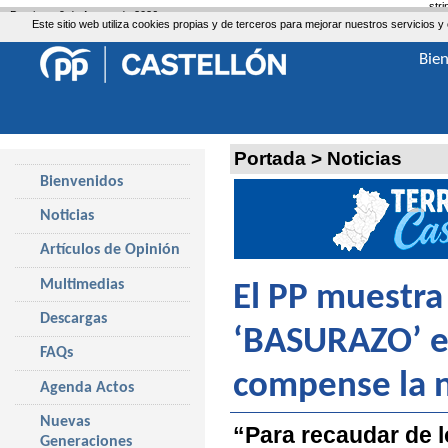
str
Domingo, 9 de Agosto de 2026
Este sitio web utiliza cookies propias y de terceros para mejorar nuestros servicio
Bie
Portada
>
Noticias
Bienvenidos
Noticias
Artículos de Opinión
Multimedias
El PP muestra
Descargas
‘BASURAZO’ e 
FAQs
compense la 
Agenda Actos
Nuevas
“Para recaudar de l
Generaciones