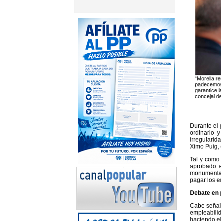
“Morella r
padecemos 
garantice l
concejal d
Durante el 
ordinario 
irregularid
Ximo Puig, 
Tal y como 
aprobado e
monumental 
pagar los e
Debate en 
Cabe señala
empleabili
haciendo el