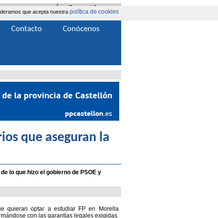
Área Extranet
|
Contacta
política de cookies
nsideramos que acepta nuestra
Contacto
Conócenos
erios que aseguran la
a de lo que hizo el gobierno de PSOE y
e quieran optar a estudiar FP en Morella
rmándose con las garantías legales exigidas.