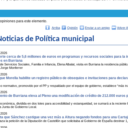
 opiniones para este elemento.
Arriba
Opinión
Enviar a un amigo
Volver 
oticias de Política municipal
-2026
erte cerca de 5,6 millones de euros en programas y recursos sociales para la 
s en Burriana
de Servicios Sociales, Familia e Infancia, Elena Albalat, visita en Burriana la residencia p
e Jorge Monferrer
-2026
que Morella habilite un registro público de obsequios e invitaciones para decla
o normativo, promovido por el PP y respaldado por el equipo de gobierno, establece “más tr
-2026
nto de Burriana eleva al Pleno una modificación de crédito de 212.000 euros pa
conómica, dividida en dos lotes para accesibilidad y estanqueidad, se sumará a la reciente li
a Junta de Gobierno Local.
-2026
ta que Sánchez castigue una vez más a Altura negando fondos para una Cartu
a la petición de la Diputación de Castellón que solicitaba al Gobierno de España destinar 1,
-2026