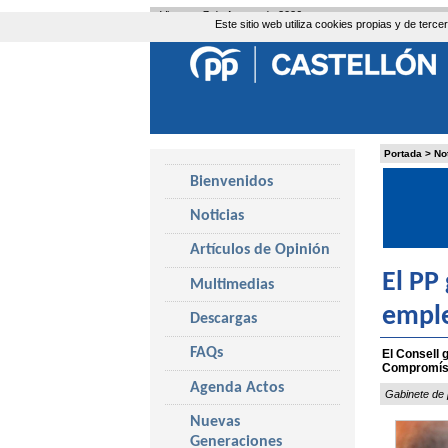
Viernes, 7 de Agosto de 2026
Este sitio web utiliza cookies propias y de ter
Portada
>
No
Bienvenidos
Noticias
Artículos de Opinión
El PP
Multimedias
emple
Descargas
FAQs
El Consell 
Compromís e
Agenda Actos
Gabinete de 
Nuevas
Generaciones