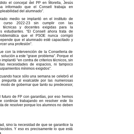
dido el concejal del PP en Morella, Jesús
ha informado que el Consell trabaja en
mpleabilidad del alumnado”.
ado medio se implantó en el instituto de
l curso 2022-23 sin cumplir con las
es técnicas y docentes exigidas para la
s estudiantes. “El Consell ahora trata de
problemática que el PSOE nunca corrigió
depende que el alumnado esté capacitado y
rcer una profesión”.
ue con la intervención de la Conselleria de
solución a este “grave problema”. Porque el
e implantó “en contra de criterios técnicos, sin
 las necesidades de espacios, ni tampoco
uipamientos mínimos exigidos”.
V, cuando hace sólo una semana se celebró el
 pregunta al exalcalde por las numerosas
el modo de gobernar que tanto su predecesor,
l futuro de FP con garantías, por eso hemos
e continúe trabajando en resolver este lío
ata de resolver porque los alumnos no deben
d, sino la necesidad de que se garantice la
lecidos. Y eso es precisamente lo que está
a.