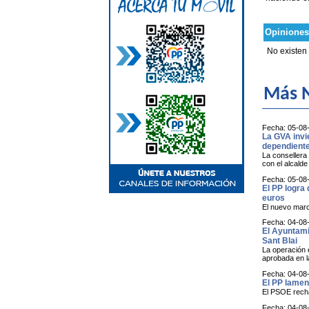
Opiniones
No existen
Más N
Fecha: 05-08
La GVA invi
dependiente
La consellera 
con el alcald
Fecha: 05-08
El PP logra 
euros
El nuevo marc
Fecha: 04-08
El Ayuntamie
Sant Blai
La operación e
aprobada en l
Fecha: 04-08
El PP lamen
El PSOE rechaz
Fecha: 04-08