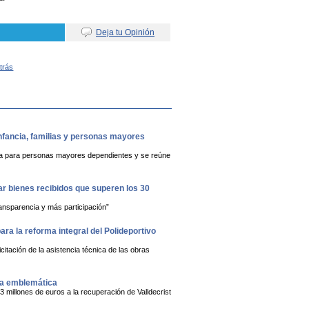
Deja tu Opinión
Atrás
infancia, familias y personas mayores
ública para personas mayores dependientes y se reúne
rar bienes recibidos que superen los 30
ansparencia y más participación”
ra la reforma integral del Polideportivo
citación de la asistencia técnica de las obras
ja emblemática
3 millones de euros a la recuperación de Valldecrist