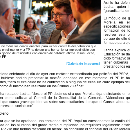
Así lo ha defen
Lecha, quien 
“garantizar la e
El módulo de gr
Morella en e
especificacion
formación de lo
resolver esta 
porque de ello 
formado para eje
eúne todos los condicionantes para luchar contra la despoblación que
en el interior y la FP ha de ser una herramienta imprescindible que
Lecha explica q
a fijación de residentes con empleo de calidad”, afirma Jesús Lecha,
Educación se da 
el PP
ciclo formativo s
tener cubiertas
[Galería de Imagenes]
prestando los eq
pleno celebrado el día de ayer con carácter extraordinario por petición del PSP
y hubiese podido presentar la moción debatida en ese momento, el PP le ha
ades, “pero el exalcalde no ha contestado a ninguna de ellas, un claro ejemplo d
como él mismo han realizado en los últimos 28 años”.
ha relatado Lecha, “desde el PP decimos sí a que Morella siga disfrutando en e
n pleno solicitar al Consell de la Generalitat de la Comunitat Valenciana qu
que causa graves problemas sobre sus estudiantes. Los que el Consell ahora tr
rrores del socialismo”.
pleno
r que se ha aprobado una enmienda del PP. “Aquí no cuestionamos la continuida
dad de los alumnos del grado medio cumpliendo los requisitos legalmente estab
 PP y lo que hemos ratificado en pleno”, ha concluido el concejal del PP en Morell