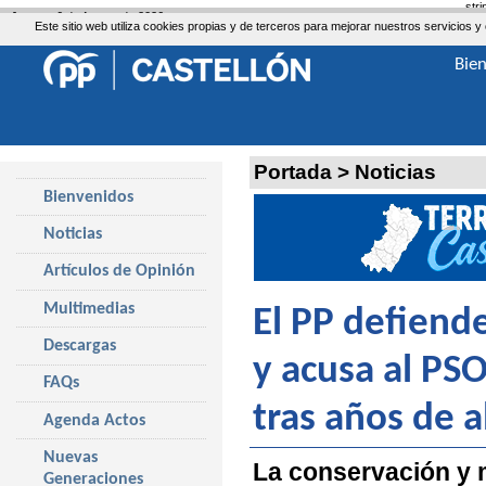
str
Jueves, 6 de Agosto de 2026
Este sitio web utiliza cookies propias y de terceros para mejorar nuestros servicio
Bie
Portada
>
Noticias
Bienvenidos
Noticias
Artículos de Opinión
Multimedias
El PP defiend
Descargas
y acusa al PSO
FAQs
tras años de 
Agenda Actos
Nuevas
La conservación y 
Generaciones