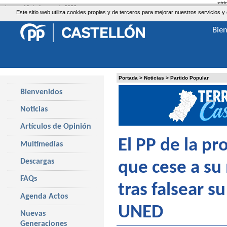
str
Lunes, 10 de Agosto de 2026
Este sitio web utiliza cookies propias y de terceros para mejorar nuestros servicio
Bie
Portada
>
Noticias
>
Partido Popular
Bienvenidos
Noticias
Artículos de Opinión
El PP de la pr
Multimedias
Descargas
que cese a su
FAQs
tras falsear s
Agenda Actos
UNED
Nuevas
Generaciones