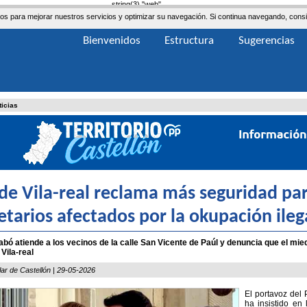
string(3) "web"
ceros para mejorar nuestros servicios y optimizar su navegación. Si continua navegando, co
Bienvenidos
Estructura
Sugerencias
ticias
 de Vila-real reclama más seguridad par
etarios afectados por la okupación ileg
bó atiende a los vecinos de la calle San Vicente de Paúl y denuncia que el mied
Vila-real
lar de Castellón | 29-05-2026
El portavoz del 
ha insistido en