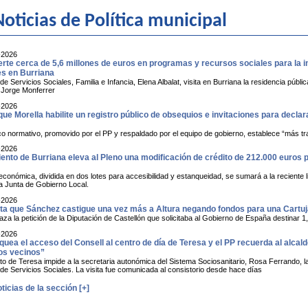
oticias de Política municipal
-2026
erte cerca de 5,6 millones de euros en programas y recursos sociales para la 
s en Burriana
de Servicios Sociales, Familia e Infancia, Elena Albalat, visita en Burriana la residencia p
e Jorge Monferrer
-2026
que Morella habilite un registro público de obsequios e invitaciones para decla
o normativo, promovido por el PP y respaldado por el equipo de gobierno, establece “más tr
-2026
nto de Burriana eleva al Pleno una modificación de crédito de 212.000 euros pa
conómica, dividida en dos lotes para accesibilidad y estanqueidad, se sumará a la reciente li
a Junta de Gobierno Local.
-2026
ta que Sánchez castigue una vez más a Altura negando fondos para una Cartu
a la petición de la Diputación de Castellón que solicitaba al Gobierno de España destinar 1,
-2026
quea el acceso del Consell al centro de día de Teresa y el PP recuerda al alca
los vecinos”
o de Teresa impide a la secretaria autonómica del Sistema Sociosanitario, Rosa Ferrando, la 
 de Servicios Sociales. La visita fue comunicada al consistorio desde hace días
ticias de la sección [+]