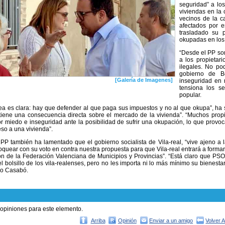
seguridad” a los
viviendas en la c
vecinos de la c
afectados por e
trasladado su 
okupadas en los 
“Desde el PP so
a los propietar
ilegales. No po
gobierno de B
[Galería de Imagenes]
inseguridad en n
tensiona los se
popular.
ea es clara: hay que defender al que paga sus impuestos y no al que okupa”, ha
tiene una consecuencia directa sobre el mercado de la vivienda”. “Muchos propi
 miedo e inseguridad ante la posibilidad de sufrir una okupación, lo que provoca 
so a una vivienda”.
l PP también ha lamentado que el gobierno socialista de Vila-real, “vive ajeno a l
loquear con su voto en contra nuestra propuesta para que Vila-real entrará a forma
ón de la Federación Valenciana de Municipios y Provincias”. “Está claro que P
l bolsillo de los vila-realenses, pero no les importa ni lo más mínimo su bienest
do Casabó.
 opiniones para este elemento.
Arriba
Opinión
Enviar a un amigo
Volver 