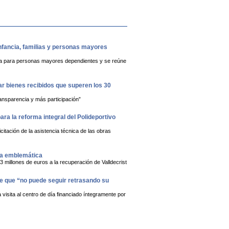
infancia, familias y personas mayores
ública para personas mayores dependientes y se reúne
rar bienes recibidos que superen los 30
ansparencia y más participación”
ra la reforma integral del Polideportivo
citación de la asistencia técnica de las obras
ja emblemática
3 millones de euros a la recuperación de Valldecrist
lde que “no puede seguir retrasando su
visita al centro de día financiado íntegramente por