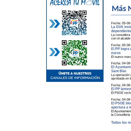
Más N
Fecha: 05-08
La GVA invi
dependiente
La consellera 
con el alcald
Fecha: 05-08
El PP logra 
euros
El nuevo marc
Fecha: 04-08
El Ayuntamie
Sant Blai
La operación e
aprobada en l
Fecha: 04-08
El PP lamen
El PSOE rechaz
Fecha: 04-08
El PSOE blo
apertura a 
El Ayuntamient
la Conselleria
Todas las no