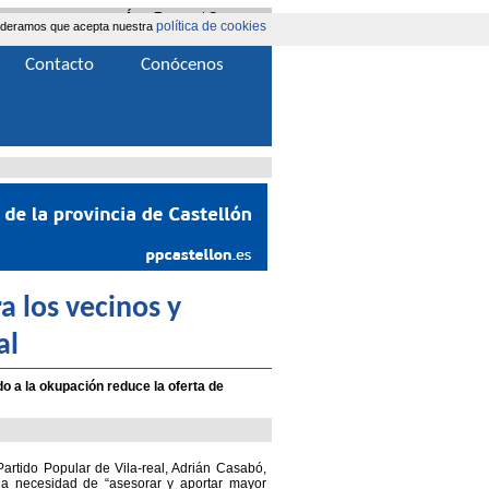
Área Extranet
|
Contacta
política de cookies
nsideramos que acepta nuestra
Contacto
Conócenos
a los vecinos y
al
o a la okupación reduce la oferta de
Partido Popular de Vila-real, Adrián Casabó,
 la necesidad de “asesorar y aportar mayor