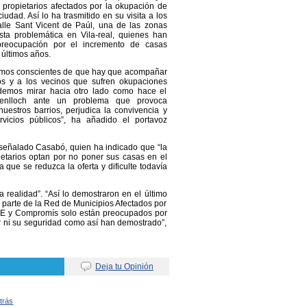
 propietarios afectados por la okupación de
iudad. Así lo ha trasmitido en su visita a los
alle Sant Vicent de Paúl, una de las zonas
sta problemática en Vila-real, quienes han
preocupación por el incremento de casas
últimos años.
mos conscientes de que hay que acompañar
ios y a los vecinos que sufren okupaciones
demos mirar hacia otro lado como hace el
enlloch ante un problema que provoca
uestros barrios, perjudica la convivencia y
rvicios públicos”, ha añadido el portavoz
 señalado Casabó, quien ha indicado que “la
etarios optan por no poner sus casas en el
que se reduzca la oferta y dificulte todavía
a realidad”. “Así lo demostraron en el último
r parte de la Red de Municipios Afectados por
SOE y Compromís solo están preocupados por
ar ni su seguridad como así han demostrado”,
Deja tu Opinión
Atrás