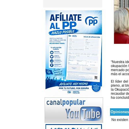
“Nuestra id
okupación 
mercado por
más el acce
El líder de
pleno, al b
la Okupaci
recaudar de
ha conclui
Opiniones
No existen