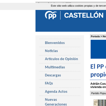
Jueves, 6 de Agosto de 2026
Este sitio web utiliza cookies propias y de ter
Portada
>
No
Bienvenidos
Noticias
Artículos de Opinión
El PP
Multimedias
propi
Descargas
FAQs
Adrián Casa
vivienda en 
Agenda Actos
Partido Popu
Nuevas
Generaciones