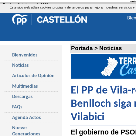
str
Domingo, 9 de Agosto de 2026
Este sitio web utiliza cookies propias y de terceros para mejorar nuestros servicio
Bie
Portada
>
Noticias
Bienvenidos
Noticias
Artículos de Opinión
Multimedias
El PP de Vila-
Descargas
Benlloch siga
FAQs
Vilabici
Agenda Actos
Nuevas
El gobierno de PSO
Generaciones