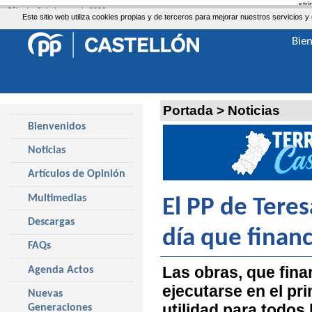
str
Sábado, 8 de Agosto de 2026
Este sitio web utiliza cookies propias y de terceros para mejorar nuestros servicio
Bie
Portada
>
Noticias
Bienvenidos
Noticias
Artículos de Opinión
Multimedias
El PP de Teres
Descargas
día que financ
FAQs
Las obras, que fina
Agenda Actos
ejecutarse en el pr
Nuevas
utilidad para todos
Generaciones