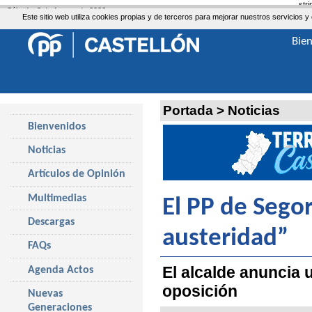
str
Sábado, 8 de Agosto de 2026
Este sitio web utiliza cookies propias y de terceros para mejorar nuestros servicio
Bie
Portada
>
Noticias
Bienvenidos
Noticias
Artículos de Opinión
Multimedias
El PP de Sego
Descargas
austeridad”
FAQs
El alcalde anuncia 
Agenda Actos
oposición
Nuevas
Generaciones