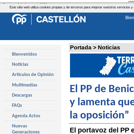
str
Domingo, 9 de Agosto de 2026
Este sitio web utiliza cookies propias y de terceros para mejorar nuestros servicio
Bie
Portada
>
Noticias
Bienvenidos
Noticias
Artículos de Opinión
Multimedias
El PP de Benic
Descargas
y lamenta que
FAQs
la oposición”
Agenda Actos
Nuevas
El portavoz del PP e
Generaciones