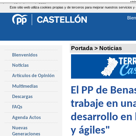
str
Lunes, 10 de Agosto de 2026
Este sitio web utiliza cookies propias y de terceros para mejorar nuestros servicio
Bie
Portada
>
Noticias
Bienvenidos
Noticias
Artículos de Opinión
Multimedias
El PP de Benas
Descargas
trabaje en una
FAQs
desarrollo en 
Agenda Actos
y ágiles"
Nuevas
Generaciones