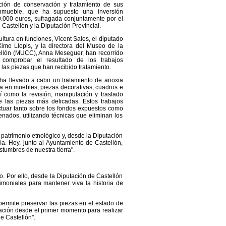
ión de conservación y tratamiento de sus
nmueble, que ha supuesto una inversión
0.000 euros, sufragada conjuntamente por el
Castellón y la Diputación Provincial.
ultura en funciones, Vicent Sales, el diputado
Ximo Llopis, y la directora del Museo de la
llón (MUCC), Anna Meseguer, han recorrido
 comprobar el resultado de los trabajos
 las piezas que han recibido tratamiento.
 ha llevado a cabo un tratamiento de anoxia
a en muebles, piezas decorativas, cuadros e
í como la revisión, manipulación y traslado
e las piezas más delicadas. Estos trabajos
ctuar tanto sobre los fondos expuestos como
nados, utilizando técnicas que eliminan los
 patrimonio etnológico y, desde la Diputación
ía. Hoy, junto al Ayuntamiento de Castellón,
stumbres de nuestra tierra".
o. Por ello, desde la Diputación de Castellón
moniales para mantener viva la historia de
ermite preservar las piezas en el estado de
ación desde el primer momento para realizar
e Castellón".