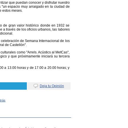
tizar que puedan conocer y disfrutar nuestro
s "un espacio muy arraigado en la ciudad de
e estos meses.
io de gran valor histórico donde en 1932 se
e a través de los oficios urbanos, las labores
dicional.
a celebración de Semana Internacional de los
al de Castellón".
lturales como "Arrels. Acústics al MetCas",
ógico y que próximamente iniciará su tercera
.00 a 13.00 horas y de 17.00 a 20.00 horas; y
Deja tu Opinión
Atrás