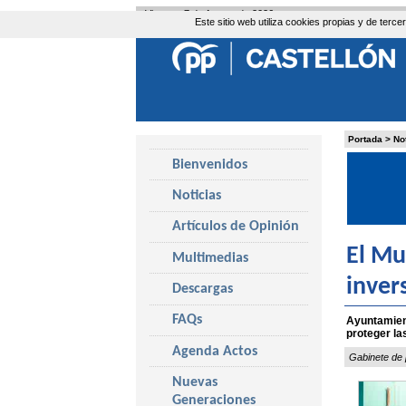
Viernes, 7 de Agosto de 2026
Este sitio web utiliza cookies propias y de ter
Portada
>
No
Bienvenidos
Noticias
Artículos de Opinión
El Mu
Multimedias
inver
Descargas
FAQs
Ayuntamient
proteger l
Agenda Actos
Gabinete de 
Nuevas
Generaciones