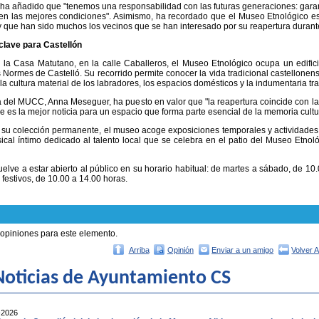
 ha añadido que "tenemos una responsabilidad con las futuras generaciones: garan
en las mejores condiciones". Asimismo, ha recordado que el Museo Etnológico e
y que han sido muchos los vecinos que se han interesado por su reapertura durant
lave para Castellón
la Casa Matutano, en la calle Caballeros, el Museo Etnológico ocupa un edific
s Normes de Castelló. Su recorrido permite conocer la vida tradicional castellonens
la cultura material de los labradores, los espacios domésticos y la indumentaria tra
a del MUCC, Anna Meseguer, ha puesto en valor que "la reapertura coincide con l
 es la mejor noticia para un espacio que forma parte esencial de la memoria cultur
u colección permanente, el museo acoge exposiciones temporales y actividades cu
sical íntimo dedicado al talento local que se celebra en el patio del Museo Etnol
elve a estar abierto al público en su horario habitual: de martes a sábado, de 10
festivos, de 10.00 a 14.00 horas.
 opiniones para este elemento.
Arriba
Opinión
Enviar a un amigo
Volver 
oticias de Ayuntamiento CS
-2026