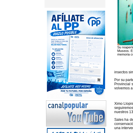
Su reapert
Museos. Es
memoria cu
insectos si
Por su part
Provincial 
volvemos a 
Ximo Llopis
seguiremos
nuestros 13
Sales ha de
conservació
una interve