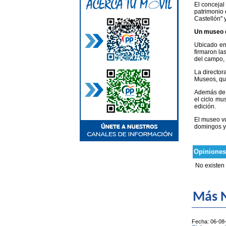
El concejal
patrimonio 
Castellón" 
Un museo c
Ubicado en 
firmaron la
del campo, 
La director
Museos, que
Además de s
el ciclo mu
edición.
El museo vu
domingos y 
Opiniones
No existen
Más N
Fecha: 06-08