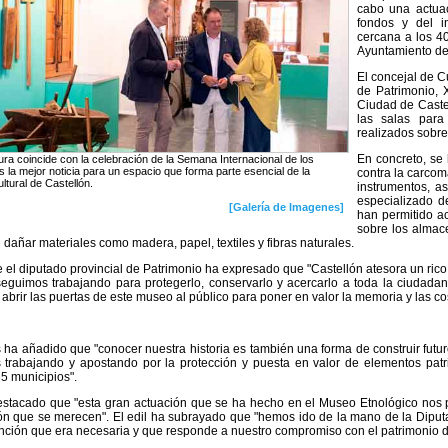
cabo una actuac
fondos y del i
cercana a los 4
Ayuntamiento de 
El concejal de C
de Patrimonio, 
Ciudad de Caste
las salas para
realizados sobre
En concreto, se
ura coincide con la celebración de la Semana Internacional de los
 la mejor noticia para un espacio que forma parte esencial de la
contra la carcom
ltural de Castellón.
instrumentos, as
especializado d
[Galería de Imagenes]
han permitido a
sobre los almace
n dañar materiales como madera, papel, textiles y fibras naturales.
e el diputado provincial de Patrimonio ha expresado que "Castellón atesora un rico
seguimos trabajando para protegerlo, conservarlo y acercarlo a toda la ciudadan
abrir las puertas de este museo al público para poner en valor la memoria y las co
 ha añadido que "conocer nuestra historia es también una forma de construir futur
 trabajando y apostando por la protección y puesta en valor de elementos patri
5 municipios".
stacado que "esta gran actuación que se ha hecho en el Museo Etnológico nos p
n que se merecen". El edil ha subrayado que "hemos ido de la mano de la Diput
nción que era necesaria y que responde a nuestro compromiso con el patrimonio d