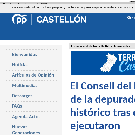
str
Domingo, 9 de Agosto de 2026
Este sitio web utiliza cookies propias y de terceros para mejorar nuestros servicio
Bie
Portada
>
Noticias
>
Política Autonomica
Bienvenidos
Noticias
Artículos de Opinión
El Consell de
Multimedias
Descargas
de la depurado
FAQs
histórico tra
Agenda Actos
ejecutaron
Nuevas
Generaciones