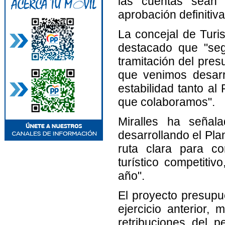
las cuentas sean
aprobación definitiva
La concejal de Turis
destacado que "seg
tramitación del pres
que venimos desarr
estabilidad tanto a
que colaboramos".
Miralles ha señal
desarrollando el Pla
ruta clara para co
turístico competiti
año".
El proyecto presupu
ejercicio anterior, 
retribuciones del p