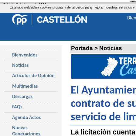
str
Sábado, 8 de Agosto de 2026
Este sitio web utiliza cookies propias y de terceros para mejorar nuestros servicio
Bie
Portada
>
Noticias
Bienvenidos
Noticias
Artículos de Opinión
Multimedias
El Ayuntamien
Descargas
contrato de su
FAQs
servicio de li
Agenda Actos
Nuevas
La licitación cuent
Generaciones