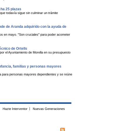
cha 25 plazas
 que todavía sigue sin culminar un trámite
onde de Aranda adquirido con la ayuda de
dos en mayo. "Son cruciales" para poder acometer
écnico de Ortells
 por el Ayuntamiento de Morella en su presupuesto
infancia, familias y personas mayores
ública para personas mayores dependientes y se reúne
Hazte Interventor
|
Nuevas Generaciones