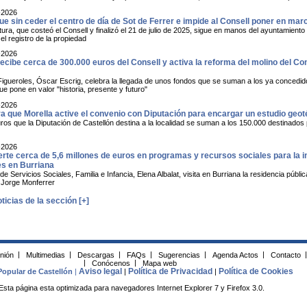
-2026
ue sin ceder el centro de día de Sot de Ferrer e impide al Consell poner en mar
tura, que costeó el Consell y finalizó el 21 de julio de 2025, sigue en manos del ayuntamiento
el registro de la propiedad
-2026
recibe cerca de 300.000 euros del Consell y activa la reforma del molino del C
 Figueroles, Óscar Escrig, celebra la llegada de unos fondos que se suman a los ya concedi
e pone en valor "historia, presente y futuro"
-2026
ra que Morella active el convenio con Diputación para encargar un estudio geot
ros que la Diputación de Castellón destina a la localidad se suman a los 150.000 destinados
-2026
erte cerca de 5,6 millones de euros en programas y recursos sociales para la 
s en Burriana
de Servicios Sociales, Familia e Infancia, Elena Albalat, visita en Burriana la residencia p
e Jorge Monferrer
ticias de la sección [+]
inión
|
Multimedias
|
Descargas
|
FAQs
|
Sugerencias
|
Agenda Actos
|
Contacto
|
|
Conócenos
|
Mapa web
Aviso legal
Política de Privacidad
Política de Cookies
Popular de Castellón
|
|
|
Esta página esta optimizada para navegadores Internet Explorer 7 y Firefox 3.0.