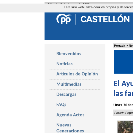
Sábado, 8 de Agosto de 2026
Este sitio web utiliza cookies propias y de ter
Portada
>
No
Bienvenidos
Noticias
Artículos de Opinión
El Ay
Multimedias
las f
Descargas
FAQs
Unas 30 fam
Partido Popu
Agenda Actos
Nuevas
Generaciones