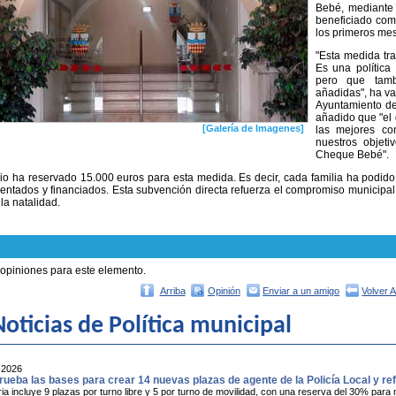
Bebé, mediante 
beneficiado com
los primeros mes
"Esta medida tra
Es una política
pero que tamb
añadidas", ha va
Ayuntamiento de
añadido que "el 
[Galería de Imagenes]
las mejores co
nuestros objet
Cheque Bebé".
rio ha reservado 15.000 euros para esta medida. Es decir, cada familia ha podido 
entados y financiados. Esta subvención directa refuerza el compromiso municipal c
la natalidad.
 opiniones para este elemento.
Arriba
Opinión
Enviar a un amigo
Volver 
oticias de Política municipal
-2026
ueba las bases para crear 14 nuevas plazas de agente de la Policía Local y ref
a incluye 9 plazas por turno libre y 5 por turno de movilidad, con una reserva del 30% para 