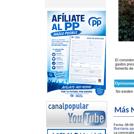
El consisto
gastos pres
fomento de 
Opiniones
No existen
Más N
Fecha: 08-08
Burriana apr
La convocatori