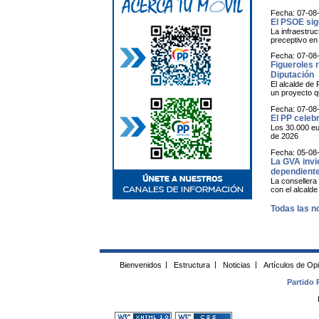
Fecha: 07-08
El PSOE sig
La infraestruc
preceptivo en 
Fecha: 07-08
Figueroles 
Diputación
El alcalde de
un proyecto qu
Fecha: 07-08
El PP celeb
Los 30.000 eu
de 2026
Fecha: 05-08
La GVA invi
dependiente
La consellera 
con el alcald
Todas las no
Bienvenidos
|
Estructura
|
Noticias
|
Artículos de Op
Partido 