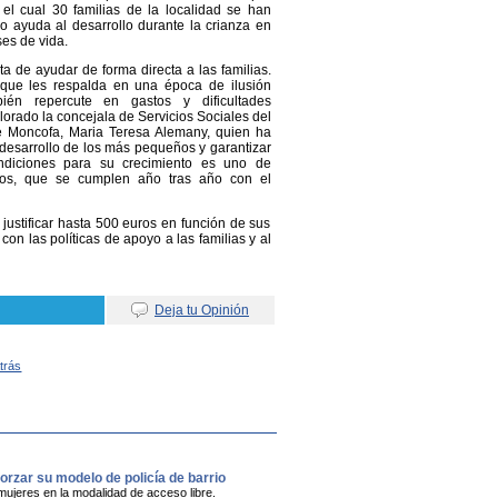
el cual 30 familias de la localidad se han
o ayuda al desarrollo durante la crianza en
es de vida.
ta de ayudar de forma directa a las familias.
 que les respalda en una época de ilusión
ién repercute en gastos y dificultades
lorado la concejala de Servicios Sociales del
 Moncofa, Maria Teresa Alemany, quien ha
desarrollo de los más pequeños y garantizar
ndiciones para su crecimiento es uno de
ivos, que se cumplen año tras año con el
justificar hasta 500 euros en función de sus
on las políticas de apoyo a las familias y al
Deja tu Opinión
Atrás
orzar su modelo de policía de barrio
mujeres en la modalidad de acceso libre.