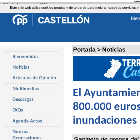
str
Sábado, 8 de Agosto de 2026
Este sitio web utiliza cookies propias y de terceros para mejorar nuestros servicio
Bie
Portada
>
Noticias
Bienvenidos
Noticias
Artículos de Opinión
Multimedias
El Ayuntamien
Descargas
800.000 euros
FAQs
inundaciones
Agenda Actos
Nuevas
Generaciones
Gabinete de prensa del