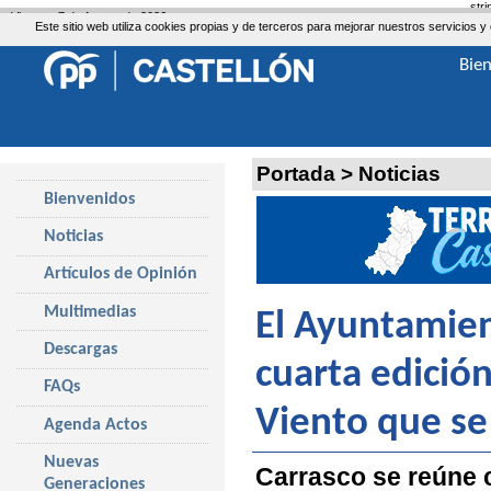
str
Viernes, 7 de Agosto de 2026
Este sitio web utiliza cookies propias y de terceros para mejorar nuestros servicio
Bie
Portada
>
Noticias
Bienvenidos
Noticias
Artículos de Opinión
Multimedias
El Ayuntamien
Descargas
cuarta edición
FAQs
Viento que se 
Agenda Actos
Nuevas
Carrasco se reúne c
Generaciones