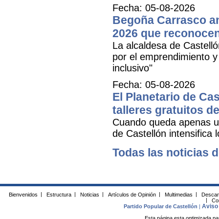
Fecha: 05-08-2026
Begoña Carrasco an
2026 que reconocen 
La alcaldesa de Castell
por el emprendimiento y 
inclusivo"
Fecha: 05-08-2026
El Planetario de Cas
talleres gratuitos d
Cuando queda apenas una
de Castellón intensifica 
Todas las noticias d
Bienvenidos
|
Estructura
|
Noticias
|
Artículos de Opinión
|
Multimedias
|
Descar
|
Co
Aviso 
Partido Popular de Castellón
|
Esta página esta optimizada pa