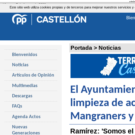
str
Viernes, 7 de Agosto de 2026
Este sitio web utiliza cookies propias y de terceros para mejorar nuestros servicio
Bie
Portada
>
Noticias
Bienvenidos
Noticias
Artículos de Opinión
Multimedias
El Ayuntamien
Descargas
limpieza de ac
FAQs
Mangraners y
Agenda Actos
Nuevas
Ramírez: 'Somos el
Generaciones