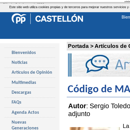
str
Sábado, 8 de Agosto de 2026
Este sitio web utiliza cookies propias y de terceros para mejorar nuestros servicio
Bie
Portada
>
Artículos de
Bienvenidos
Noticias
Artículos de Opinión
Multimedias
Código de MA
Descargas
FAQs
Autor
: Sergio Toled
adjunto
Agenda Actos
Nuevas
La
Generaciones