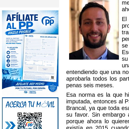
me
ah
El
pr
tr
pe
se
Es
su
un
entendiendo que una nor
aprobarla todos los pa
penas seis meses.
Esa norma es la que hi
imputada, entonces al P
Brancal, ya que toda es
su favor. Sin embargo 
porque ahora lo quier
existía en 2015 cuando