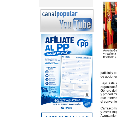
Antonia Ga
y reafirma
proteger a 
judicial y 
de acciones
Bajo este 
organizació
Género de l
y procedimi
que intervi
el convenio
Carrasco ha
y estas mu
Ayuntamient