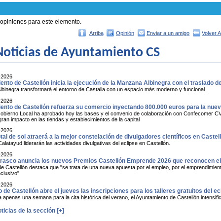
 opiniones para este elemento.
Arriba
Opinión
Enviar a un amigo
Volver 
oticias de Ayuntamiento CS
-2026
nto de Castellón inicia la ejecución de la Manzana Albinegra con el traslado de 
binegra transformará el entorno de Castalia con un espacio más moderno y funcional.
-2026
ento de Castellón refuerza su comercio inyectando 800.000 euros para la nu
obierno Local ha aprobado hoy las bases y el convenio de colaboración con Confecomer CV qu
ran impacto en las tiendas y establecimientos de la capital
-2026
otal de sol atraerá a la mejor constelación de divulgadores científicos en Castel
Calatayud liderarán las actividades divulgativas del eclipse en Castellón.
-2026
asco anuncia los nuevos Premios Castellón Emprende 2026 que reconocen el t
de Castellón destaca que "se trata de una nueva apuesta por el empleo, por el emprendimiento
nclusivo"
-2026
o de Castellón abre el jueves las inscripciones para los talleres gratuitos del ec
penas una semana para la cita histórica del verano, el Ayuntamiento de Castellón intensific
ticias de la sección [+]