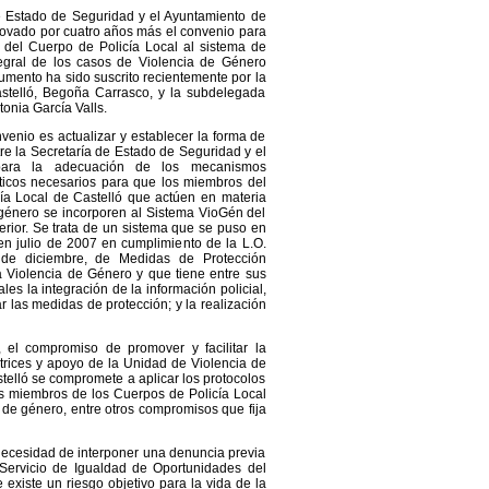
e Estado de Seguridad y el Ayuntamiento de
novado por cuatro años más el convenio para
n del Cuerpo de Policía Local al sistema de
egral de los casos de Violencia de Género
umento ha sido suscrito recientemente por la
stelló, Begoña Carrasco, y la subdelegada
tonia García Valls.
nvenio es actualizar y establecer la forma de
re la Secretaría de Estado de Seguridad y el
para la adecuación de los mecanismos
áticos necesarios para que los miembros del
ía Local de Castelló que actúen en materia
 género se incorporen al Sistema VioGén del
nterior. Se trata de un sistema que se puso en
en julio de 2007 en cumplimiento de la L.O.
de diciembre, de Medidas de Protección
la Violencia de Género y que tiene entre sus
ales la integración de la información policial,
ar las medidas de protección; y la realización
 el compromiso de promover y facilitar la
trices y apoyo de la Unidad de Violencia de
telló se compromete a aplicar los protocolos
os miembros de los Cuerpos de Policía Local
 de género, entre otros compromisos que fija
 necesidad de interponer una denuncia previa
 Servicio de Igualdad de Oportunidades del
 existe un riesgo objetivo para la vida de la