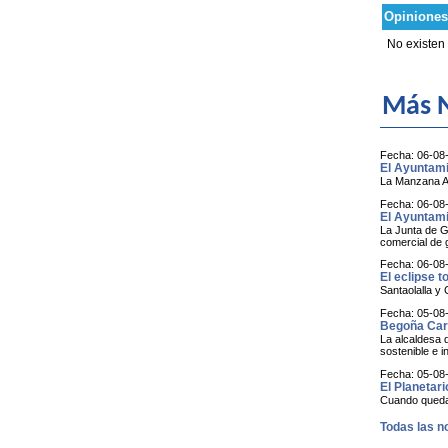
Opiniones
No existen
Más N
Fecha: 06-08
El Ayuntamie
La Manzana Al
Fecha: 06-08
El Ayuntami
La Junta de G
comercial de g
Fecha: 06-08
El eclipse t
Santaolalla y 
Fecha: 05-08
Begoña Carr
La alcaldesa 
sostenible e i
Fecha: 05-08
El Planetari
Cuando queda a
Todas las no