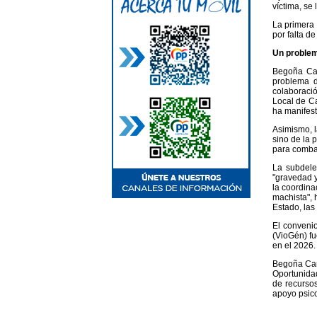
víctima, se 
La primera 
por falta d
Un problem
Begoña Car
problema d
colaboració
Local de Ca
ha manifest
Asimismo, l
sino de la 
para combat
La subdele
"gravedad y
la coordina
machista", 
Estado, las
El convenio
(VioGén) fu
en el 2026.
Begoña Carr
Oportunidad
de recursos
apoyo psico