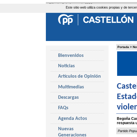
Sábado, 8 de Agosto de 2026
Este sitio web utiliza cookies propias y de ter
Portada
>
No
Bienvenidos
Noticias
Artículos de Opinión
Caste
Multimedias
Estad
Descargas
viole
FAQs
Agenda Actos
Begoña Carr
respuesta 
Nuevas
Partido Popu
Generaciones