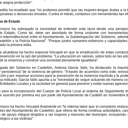
le asigna protección".
edila ha resaltado que "no podemos permitir que las mujeres tengan dudas a la 
e pruebas o denuncias iniciales. Contra el miedo, contamos con herramientas tan ef
a de Estado
rasco ha subrayado la necesidad de entender esta lacra desde una perspecti
e Estado. Como tal, debe ser abordado de forma unánime con herramientas 
n interinstitucional entre el Ayuntamiento, la Subdelegación del Gobierno, ademá
stellón y la Policía Nacional". "Porque juntos sumamos esfuerzos y capacidades 
ado la primera edila.
a alcaldesa ha hecho especial hincapié en que la erradicación de estas conducta
prevención en la raíz del problema. "La educación en valores, sobre todo en las 
ir la violencia y construir una sociedad plenamente igualitaria".
gada del Gobierno en Castellón, Antonia García Valls, ha destacado la impor
 persistencia" de la violencia de género. "A través de acuerdos como este, reno
ción y por impulsar acciones para la prevención de la violencia machista y la prote
ha indicado. García Valls apunta a la "necesidad de seguir actuando de manera co
 Entidades Locales y la sociedad en general para prevenir y evitar nuevas agresio
 para la incorporación del Cuerpo de Policía Local al sistema de Seguimiento I
e suscrito por primera vez por parte del Ayuntamiento de Castelló en noviembre
asco ha hecho hincapié finalmente en "la intensa labor que el consistorio realiza 
es del Ayuntamiento de Castellón, que ofrece de forma continua actividades, cam
 de apoyo integral dirigidos a las mujeres y menores del municipio, incluyendo s
lógico a las víctimas".