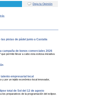
Deja tu Opinión
Atrás
las pistas de pádel junto a Castalia
eva campaña de bonos comerciales 2026
e permite llevar a cabo esta exitosa iniciativa
lón
alento empresarial local
 y por un tejido económico local innovador,
lipse total de Sol del 12 de agosto
a los preparativos de la programación del eclipse.