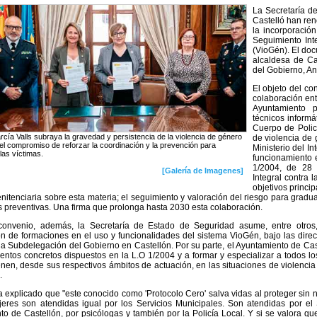
La Secretaría d
Castelló han re
la incorporació
Seguimiento Int
(VioGén). El doc
alcaldesa de Ca
del Gobierno, An
El objeto del co
colaboración ent
Ayuntamiento 
técnicos inform
Cuerpo de Polic
rcía Valls subraya la gravedad y persistencia de la violencia de género
de violencia de
 el compromiso de reforzar la coordinación y la prevención para
Ministerio del I
las víctimas.
funcionamiento 
1/2004, de 28 
[Galería de Imagenes]
Integral contra 
objetivos princip
penitenciaria sobre esta materia; el seguimiento y valoración del riesgo para gradu
 preventivas. Una firma que prolonga hasta 2030 esta colaboración.
convenio, además, la Secretaría de Estado de Seguridad asume, entre otros,
n de formaciones en el uso y funcionalidades del sistema VioGén, bajo las direc
a Subdelegación del Gobierno en Castellón. Por su parte, el Ayuntamiento de Cas
entos concretos dispuestos en la L.O 1/2004 y a formar y especializar a todos l
enen, desde sus respectivos ámbitos de actuación, en las situaciones de violencia
.
 explicado que "este conocido como 'Protocolo Cero' salva vidas al proteger sin
jeres son atendidas igual por los Servicios Municipales. Son atendidas por el
o de Castellón, por psicólogas y también por la Policía Local. Y si se valora que