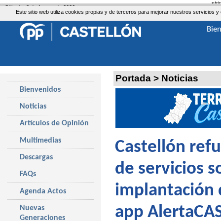
str
Sábado, 8 de Agosto de 2026
Este sitio web utiliza cookies propias y de terceros para mejorar nuestros servicio
Bie
Portada
>
Noticias
Bienvenidos
Noticias
Artículos de Opinión
Multimedias
Castellón refu
Descargas
de servicios s
FAQs
implantación d
Agenda Actos
app AlertaCA
Nuevas
Generaciones