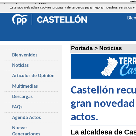
str
Jueves, 6 de Agosto de 2026
Este sitio web utiliza cookies propias y de terceros para mejorar nuestros servicio
Bie
Portada
>
Noticias
Bienvenidos
Noticias
Artículos de Opinión
Multimedias
Castellón rec
Descargas
gran novedad
FAQs
actos.
Agenda Actos
Nuevas
La alcaldesa de Cas
Generaciones