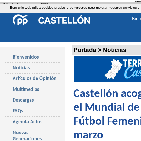
str
Sábado, 8 de Agosto de 2026
Este sitio web utiliza cookies propias y de terceros para mejorar nuestros servicio
Bie
Portada
>
Noticias
Bienvenidos
Noticias
Artículos de Opinión
Multimedias
Castellón acog
Descargas
el Mundial de
FAQs
Fútbol Femeni
Agenda Actos
marzo
Nuevas
Generaciones