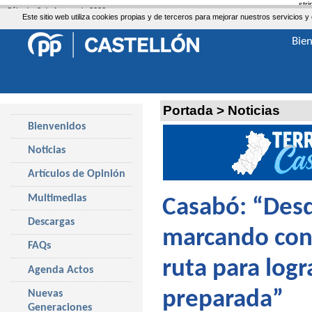
str
Sábado, 8 de Agosto de 2026
Este sitio web utiliza cookies propias y de terceros para mejorar nuestros servicio
Bie
Portada
>
Noticias
Bienvenidos
Noticias
Artículos de Opinión
Multimedias
Casabó: “Desd
Descargas
marcando con 
FAQs
ruta para logr
Agenda Actos
preparada”
Nuevas
Generaciones