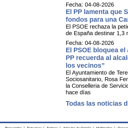
Fecha: 04-08-2026
El PP lamenta que 
fondos para una Ca
El PSOE rechaza la petic
de España destinar 1,3 m
Fecha: 04-08-2026
El PSOE bloquea el a
PP recuerda al alca
los vecinos”
El Ayuntamiento de Tere
Sociosanitario, Rosa Fer
la Conselleria de Servic
hace días
Todas las noticias d
Bienvenidos
|
Estructura
|
Noticias
|
Artículos de Opinión
|
Multimedias
|
Descar