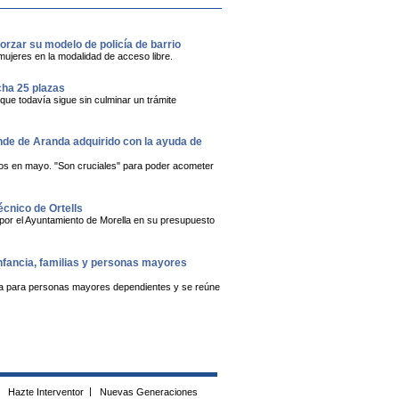
orzar su modelo de policía de barrio
mujeres en la modalidad de acceso libre.
cha 25 plazas
 que todavía sigue sin culminar un trámite
onde de Aranda adquirido con la ayuda de
dos en mayo. "Son cruciales" para poder acometer
écnico de Ortells
 por el Ayuntamiento de Morella en su presupuesto
infancia, familias y personas mayores
ública para personas mayores dependientes y se reúne
Hazte Interventor
|
Nuevas Generaciones