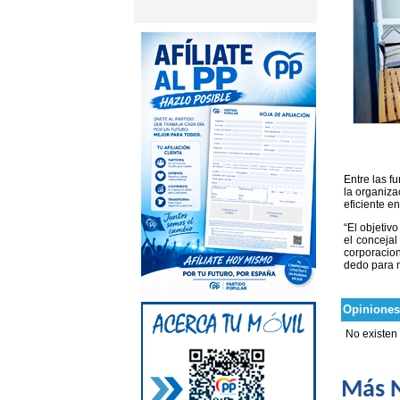
Entre las f
la organiza
eficiente en
“El objetiv
el concejal
corporacion
dedo para m
Opiniones
No existen
Más N