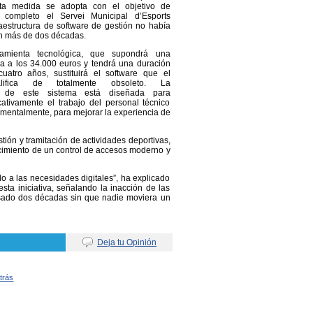
sta medida se adopta con el objetivo de
 completo el Servei Municipal d’Esports
aestructura de software de gestión no había
n más de dos décadas.
amienta tecnológica, que supondrá una
na a los 34.000 euros y tendrá una duración
cuatro años, sustituirá el software que el
califica de totalmente obsoleto. La
n de este sistema está diseñada para
icativamente el trabajo del personal técnico
mentalmente, para mejorar la experiencia de
tión y tramitación de actividades deportivas,
lecimiento de un control de accesos moderno y
o a las necesidades digitales”, ha explicado
sta iniciativa, señalando la inacción de las
pasado dos décadas sin que nadie moviera un
Deja tu Opinión
Atrás