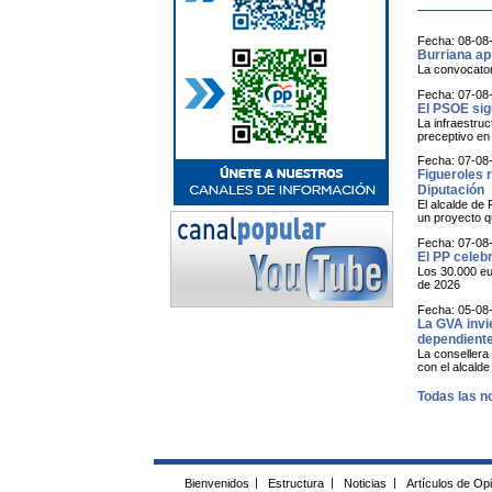
Fecha: 08-08
Burriana apr
La convocatori
Fecha: 07-08
El PSOE sig
La infraestruc
preceptivo en 
Fecha: 07-08
Figueroles 
Diputación
El alcalde de
un proyecto qu
Fecha: 07-08
El PP celeb
Los 30.000 eu
de 2026
Fecha: 05-08
La GVA invi
dependiente
La consellera 
con el alcald
Todas las no
Bienvenidos
|
Estructura
|
Noticias
|
Artículos de Op