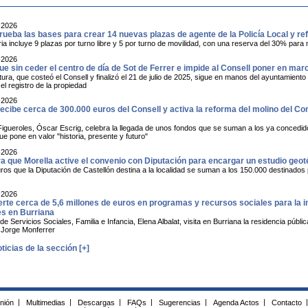
-2026
ueba las bases para crear 14 nuevas plazas de agente de la Policía Local y ref
a incluye 9 plazas por turno libre y 5 por turno de movilidad, con una reserva del 30% para 
-2026
ue sin ceder el centro de día de Sot de Ferrer e impide al Consell poner en mar
tura, que costeó el Consell y finalizó el 21 de julio de 2025, sigue en manos del ayuntamiento
el registro de la propiedad
-2026
recibe cerca de 300.000 euros del Consell y activa la reforma del molino del C
 Figueroles, Óscar Escrig, celebra la llegada de unos fondos que se suman a los ya concedi
e pone en valor "historia, presente y futuro"
-2026
ra que Morella active el convenio con Diputación para encargar un estudio geot
ros que la Diputación de Castellón destina a la localidad se suman a los 150.000 destinados
-2026
erte cerca de 5,6 millones de euros en programas y recursos sociales para la 
s en Burriana
de Servicios Sociales, Familia e Infancia, Elena Albalat, visita en Burriana la residencia p
e Jorge Monferrer
ticias de la sección [+]
inión
|
Multimedias
|
Descargas
|
FAQs
|
Sugerencias
|
Agenda Actos
|
Contacto
|