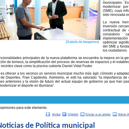
municipales. E
modernizar por
(SME), cuya infr
sido renovada e
La nueva herr
inversión cerca
contractual de 
consistorio 
implementació
[Galería de Imagenes]
optimizar signif
del SME y, funda
los ciudadanos.
uncionalidades principales de la nueva plataforma se encuentra la mejora en la ges
ción de torneos, la simplificación del proceso de reservas de espacios y el estab
 recintos clave como la piscina cubierta Daniel Vidal Fuster.
o es ofrecer a los vecinos un servicio municipal mucho más ágil, cómodo y adaptad
 de Deportes, Fran Capdevila. Asimismo, el edil ha valorado “la importancia de e
es anteriores y la visión de futuro del actual equipo de gobierno ya que han 
odernizar el deporte en Burriana”.
 opiniones para este elemento.
Arriba
Opinión
Enviar a un amigo
Volver 
oticias de Política municipal