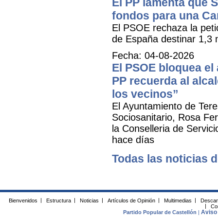
El PP lamenta que 
fondos para una Ca
El PSOE rechaza la petic
de España destinar 1,3 m
Fecha: 04-08-2026
El PSOE bloquea el a
PP recuerda al alca
los vecinos”
El Ayuntamiento de Tere
Sociosanitario, Rosa Fer
la Conselleria de Servic
hace días
Todas las noticias d
Bienvenidos
|
Estructura
|
Noticias
|
Artículos de Opinión
|
Multimedias
|
Descar
|
Co
Aviso 
Partido Popular de Castellón
|