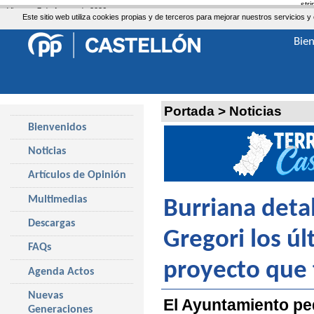
str
Viernes, 7 de Agosto de 2026
Este sitio web utiliza cookies propias y de terceros para mejorar nuestros servicio
Bie
Portada
>
Noticias
Bienvenidos
Noticias
Artículos de Opinión
Multimedias
Burriana detal
Descargas
Gregori los úl
FAQs
proyecto que 
Agenda Actos
Nuevas
El Ayuntamiento ped
Generaciones